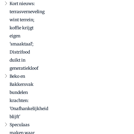
Kort nieuws:
terrasverneveling
wint terrein;
koffie krijgt
eigen
'smaaktaal';
Distrifood
duikt in
generatiekloof
Beko en
Bakkersvak
bundelen
krachten:
'Onafhankelijkheid
blijft'
Speculaas
maken waar