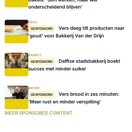
onderscheidend blijven'
DEEG
Vers deeg tilt producten naar
GESPONSORD
'goud' voor Bakkerij Van der Grijn
BANKET
Delftse stadsbakkerij boekt
GESPONSORD
succes met minder suiker
BROOD
Vers brood in zes minuten:
GESPONSORD
'Meer rust en minder verspilling'
MEER SPONSORED CONTENT