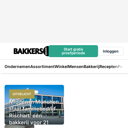
Start gratis
Inloggen
proefperiode
Ondernemen
Assortiment
Winkel
Mensen
Bakkerij
Recepten
Podc
UITGELICHT
Midden in München
staat familiebedrijf
Rischart: één
bakkerij voor 21