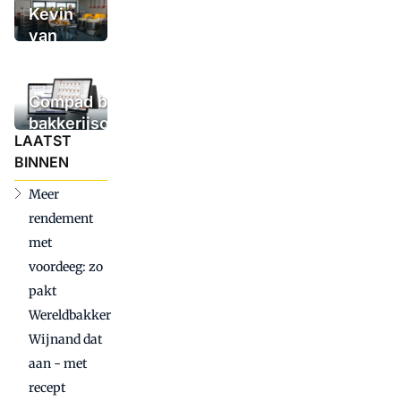
filialen
Kevin
van
Benthem
verruilt
bakkerij
Compad breidt
voor
bakkerijsoftware
LAATST
Brood
uit met nieuw
BINNEN
Atelier
kassasysteem:
bij
16 kassa's
Meer
cateraar
geplaatst
rendement
met
voordeeg: zo
pakt
Wereldbakker
Wijnand dat
aan - met
recept