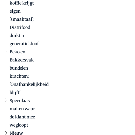
koffie krijgt
Wijnand dat
eigen
aan - met
recept
'smaaktaal';
Distrifood
duikt in
generatiekloof
Beko en
Bakkersvak
bundelen
krachten:
'Onafhankelijkheid
blijft'
Speculaas
maken waar
de klant mee
wegloopt
Nieuw