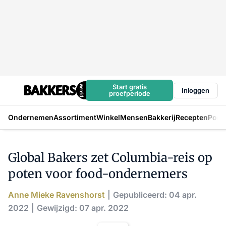
Start gratis
Inloggen
proefperiode
Ondernemen
Assortiment
Winkel
Mensen
Bakkerij
Recepten
Podc
Global Bakers zet Columbia-reis op
poten voor food-ondernemers
Anne Mieke Ravenshorst
Gepubliceerd: 04 apr.
2022
Gewijzigd: 07 apr. 2022