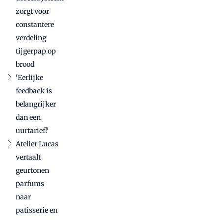
pakt
zorgt voor
Wereldbakker
constantere
Wijnand dat
verdeling
aan - met
recept
tijgerpap op
brood
'Eerlijke
feedback is
belangrijker
dan een
uurtarief!'
Atelier Lucas
vertaalt
geurtonen
parfums
naar
patisserie en