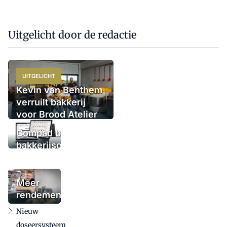
Uitgelicht door de redactie
UITGELICHT
Kevin van Benthem
verruilt bakkerij
voor Brood Atelier
bij cateraar
Compad breidt
bakkerijsoftware
uit met nieuw
kassasysteem:
16 kassa's
Meer
geplaatst
rendement
met
Nieuw
voordeeg: zo
doseersysteem