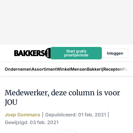
Start gratis
Inloggen
proefperiode
Ondernemen
Assortiment
Winkel
Mensen
Bakkerij
Recepten
Podc
Medewerker, deze column is voor
JOU
Joep Gommans
Gepubliceerd: 01 feb. 2021
Gewijzigd: 03 feb. 2021