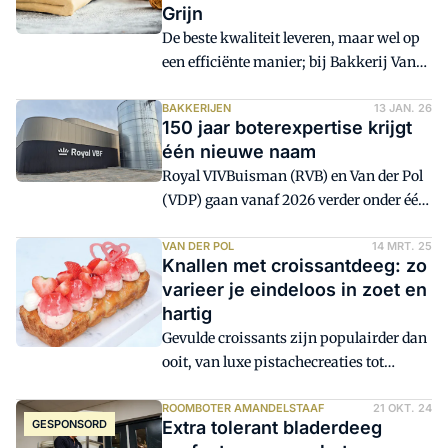
Grijn
De beste kwaliteit leveren, maar wel op
een efficiënte manier; bij Bakkerij Van
der Grijn is dat elke dag het doel. Met het
verse deeg dat de bakkerij inkoopt voor
BAKKERIJEN
13 JAN. 26
150 jaar boterexpertise krijgt
onder andere saucijzenbroodjes,
één nieuwe naam
appelflappen en tompoezen, haalt de
Royal VIVBuisman (RVB) en Van der Pol
bakkerij echter meer dan smaak en
(VDP) gaan vanaf 2026 verder onder één
gemak in huis.
naam: Koninklijke Van Ballegooijen
Foods, oftewel: Royal VBF. De
VAN DER POL
14 MRT. 25
Knallen met croissantdeeg: zo
vertrouwde merken blijven bestaan.
varieer je eindeloos in zoet en
hartig
Gevulde croissants zijn populairder dan
ooit, van luxe pistachecreaties tot
hartige varianten met pulled pork. De
trend blijft zich ontwikkelen en bakkers
ROOMBOTER AMANDELSTAAF
21 OKT. 24
GESPONSORD
Extra tolerant bladerdeeg
kunnen met verrassende combinaties