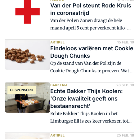
thuis of gaan op vakantie in eigen land
Van der Pol steunt Rode Kruis
en willen zichzelf verwennen met iets
in coronastrijd
lekkers. Bakkers kunnen hier onder
Van der Pol en Zonen draagt de hele
meer op inspelen met mooie to-go
maand april 5 cent per verkocht kilo-
concepten en lekkernijen voor de
product af aan het Rode Kruis. Op die
picknicken en barbecue. Hoewel smaak
manier wil het grondstoffenbedrijf uit
ARTIKEL
15 FEB. 19
het belangrijkste aankoopcriterium
Eindeloos variëren met Cookie
het Brabantse Wijk hulpverleners en
blijft worden ook gezondheid en prijs
Dough Chunks
kwetsbaren in de samenleving steunen
steeds belangrijker.
Op de stand van Van der Pol zijn de
ten tijde van de coronacrisis.
Cookie Dough Chunks te proeven. Wat is
het lekkerste aan Cookie Dough ijs?
BAKKERIJ
28 SEP. 18
GESPONSORD
Echte Bakker Thijs Koolen:
'Onze kwaliteit geeft ons
bestaansrecht'
Echte Bakker Thijs Koolen in het
Limburgse Ell is zes keer verkozen tot
Beste Echte Bakker van Nederland. 'Een
uitstekende kwaliteit is voor ons het
ARTIKEL
25 FEB. 18