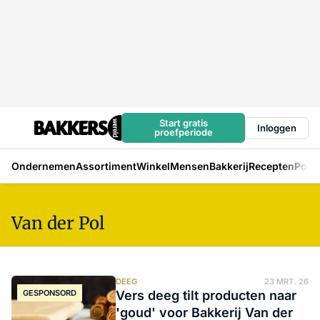
Start gratis
Inloggen
proefperiode
Ondernemen
Assortiment
Winkel
Mensen
Bakkerij
Recepten
Podc
Van der Pol
DEEG
23 MRT. 26
GESPONSORD
Vers deeg tilt producten naar
'goud' voor Bakkerij Van der