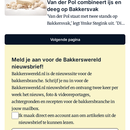
Van der Pol combineert ijs en
allerbelangrijkste. Zo kunnen we in een
deeg op Bakkersvak
klein dorp ons bestaansrecht behouden',
'Van der Pol staat met twee stands op
vertelt Thijs Koolen. Die kwaliteit
Bakkersvak,' legt Ymke Stegink uit. 'Dit
ontstaat volgens hem door vakkennis,
jaar is het mogelijk om ook het ijs te
werkprocessen en het gebruik van
presenteren, dus we hebben in de ene
uitstekende grondstoffen.'
Volgende pagina
stand de gelamineerde degen centraal
staan en in de andere stand hebben we
een ijsfietskar, waar we de Cookie
Meld je aan voor de Bakkerswereld
Dough Chunks laten zien.'
nieuwsbrief!
Bakkerswereld.nl is de nieuwssite voor de
bakkersbranche. Schrijf je nu in voor de
Bakkerswereld.nl nieuwsbrief en ontvang twee keer per
week het nieuws, foto & videoreportages,
achtergronden en recepten voor de bakkersbranche in
jouw mailbox.
Ik maak direct een account aan om artikelen uit de
nieuwsbrief te kunnen lezen.