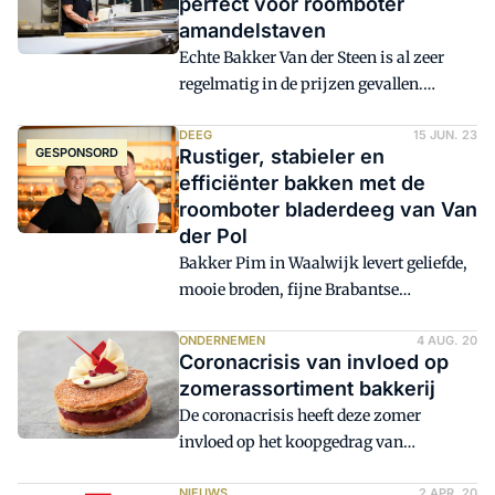
perfect voor roomboter
het verschil maken.
amandelstaven
Echte Bakker Van der Steen is al zeer
regelmatig in de prijzen gevallen.
Wanneer ze nieuws hierover delen op
social media, komen de klanten vanuit
DEEG
15 JUN. 23
GESPONSORD
Rustiger, stabieler en
de hele regio. 'Daarom zorgen we niet
efficiënter bakken met de
alleen bij deelname aan wedstrijden voor
roomboter bladerdeeg van Van
perfecte producten. Iedere dag weer
der Pol
willen wij optimale kwaliteit leveren. We
Bakker Pim in Waalwijk levert geliefde,
kiezen dus voor ingrediënten van de
mooie broden, fijne Brabantse
beste leveranciers, zoals
worstenbroodjes en heerlijke
boterdeegspecialist Van der Pol.'
appelflappen, hun specialiteit. Deze
ONDERNEMEN
4 AUG. 20
Coronacrisis van invloed op
laatste worden ook buiten Waalwijk
zomerassortiment bakkerij
geroemd, en tijdens de koffiepauzes
De coronacrisis heeft deze zomer
gaan er flinke hoeveelheden naar het
invloed op het koopgedrag van
industrieterrein verderop. De basis:
consumenten. Meer mensen blijven
roomboter bladerdeeg van Van der Pol.
NIEUWS
2 APR. 20