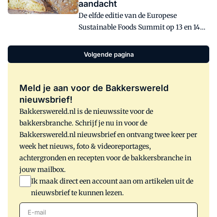
aandacht
gebruikt om een innovatief brood te
De elfde editie van de Europese
bakken. Het is ook het eerste bedrijf in
Sustainable Foods Summit op 13 en 14
Europa dat gemoute granen met
juni in Amsterdam, heeft uitgebreid
tritordeum in de bakkerijsector
aandacht besteed aan tritodeum. Het
gebruikt.
Volgende pagina
inmiddels in Nederland vrij bekende
graan, krijgt internationale aandacht
dankzij de start-up van Agrasys.
Meld je aan voor de Bakkerswereld
nieuwsbrief!
Bakkerswereld.nl is de nieuwssite voor de
bakkersbranche. Schrijf je nu in voor de
Bakkerswereld.nl nieuwsbrief en ontvang twee keer per
week het nieuws, foto & videoreportages,
achtergronden en recepten voor de bakkersbranche in
jouw mailbox.
Ik maak direct een account aan om artikelen uit de
nieuwsbrief te kunnen lezen.
E-mail