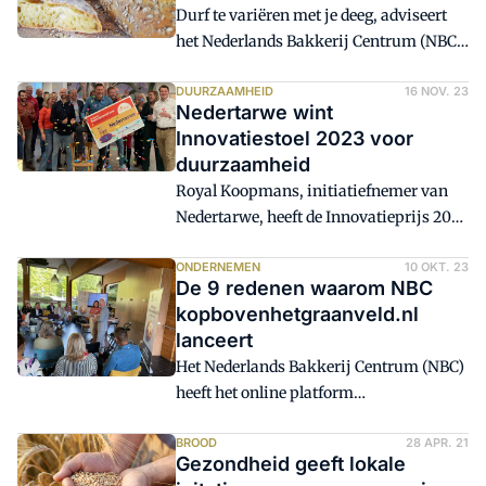
Durf te variëren met je deeg, adviseert
het Nederlands Bakkerij Centrum (NBC).
De wat onbekendere graansoorten
bieden nieuwe smaken, betere
DUURZAAMHEID
16 NOV. 23
Nedertarwe wint
voedingswaarde en kansen voor
Innovatiestoel 2023 voor
verduurzaming. Hoe begin je als
duurzaamheid
ambachtelijke bakker met het
Royal Koopmans, initiatiefnemer van
verwerken van deze granen in je
Nedertarwe, heeft de Innovatieprijs 2023
assortiment?
gewonnen. De maalderij ontving de prijs
op haar locatie in Leeuwarden uit
ONDERNEMEN
10 OKT. 23
De 9 redenen waarom NBC
handen van Frank Jansen van het
kopbovenhetgraanveld.nl
Nederlands Bakkerij Centrum.
lanceert
Het Nederlands Bakkerij Centrum (NBC)
heeft het online platform
www.kopbovenhetgraanveld.nl
gelanceerd. Op de site worden 9
BROOD
28 APR. 21
Gezondheid geeft lokale
inspirerende voorbeelden van