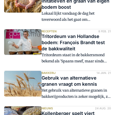
initatieven en graan van eigen
duurzaamheid in de bakkerijbranche
bodem boost
gepresenteerd. Deze initiatieven dienen
Lokaal lijkt vandaag de dag het
als voorbeeld en maken kans op het
toverwoord als het gaat om
winnen van de Innovatieprijs.
grondstoffen. Steeds meer ambachtelijke
bakkerijen kiezen voor lokaal geteelde
RECEPTEN
8 FEB. 21
Tritordeum van Hollandse
granen en zetten in op
bodem: François Brandt test
ketensamenwerking, zo blijkt uit
de bakkwaliteit
diverse initiatieven. Dat is niet voor
Tritordeum staat in de bakkersmond
niets.
bekend als 'Spaans meel', maar sinds
vorige zomer is er ook tritordeum van
Nederlandse bodem. François Brandt
BAKKERIJ
14 JAN. 21
Gebruik van alternatieve
ontwikkelde speciaal voor
granen vraagt om kennis
Bakkerswereld een recept op basis van
Het gebruik van alternatieve granen in
Nederlands tritordeum. Daarin verwerkt
bakkerijproducten is zeker mogelijk, zo
hij onder meer een kookstuk en
leert het Vlaamse Alterbake-project. De
melkdesem. Wat zijn de bevindingen
verwerking vraagt wel om goed
NIEUWS
24 AUG. 20
van Brandt?
Kollenberger spelt viert