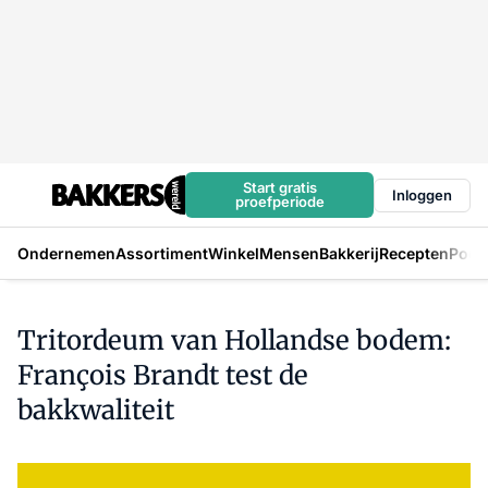
Start gratis
Inloggen
proefperiode
Ondernemen
Assortiment
Winkel
Mensen
Bakkerij
Recepten
Podc
Tritordeum van Hollandse bodem:
François Brandt test de
bakkwaliteit