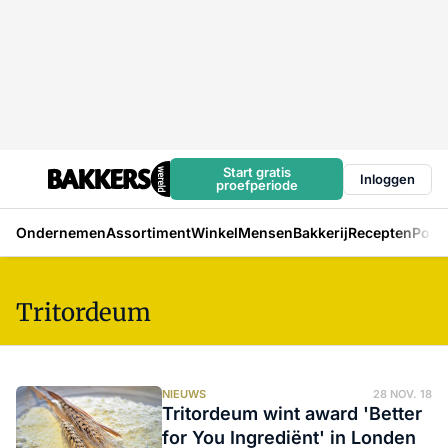
Start gratis
Inloggen
proefperiode
Ondernemen
Assortiment
Winkel
Mensen
Bakkerij
Recepten
Podc
Tritordeum
NIEUWS
28 NOV. 18
Tritordeum wint award 'Better
for You Ingrediënt' in Londen