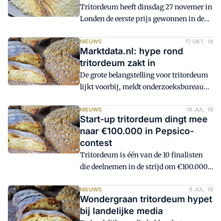
Tritordeum heeft dinsdag 27 novemer in
Londen de eerste prijs gewonnen in de
categorie 'Best Better-for-You Ingredient
of the Year'. Een vakjury heeft de nog
NIEUWS
17 OKT. 18
Marktdata.nl: hype rond
relatief nieuwe graansoort als beste
tritordeum zakt in
ingrediënt verkozen voor
De grote belangstelling voor tritordeum
voedselproducenten die 'better-for-you'-
lijkt voorbij, meldt onderzoeksbureau
producten willen ontwikkelen.
Marktdata.nl. Rond de Tour de France
werd gespeculeerd over een nieuwe
NIEUWS
18 JUL. 18
Start-up tritordeum dingt mee
hype, maar het onderzoeksbureau uit
naar €100.000 in Pepsico-
Almelo ziet dat er in Google nauwelijks
contest
nog wordt gezocht op 'tritordeum', in
Tritordeum is één van de 10 finalisten
tegenstelling tot 'speltbrood'.
die deelnemen in de strijd om €100.000
in de door PepsiCo opgezette Nutrition
Greenhouse-contest. Doel van deze
NIEUWS
9 JUL. 18
Wondergraan tritordeum hypet
uitdaging is start-ups in de voeding uit
bij landelijke media
te dagen zich te ontwikkelen tot een