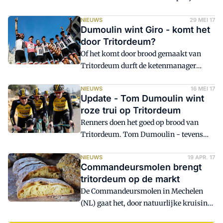
vertegenwoordigd. De Bisschopsmolen
is een partnerschap aangegaan met Bora
NIEUWS
29 MEI 17
Dumoulin wint Giro - komt het
hansgrohe - German Professional
door Tritordeum?
Cycling.
Of het komt door brood gemaakt van
Tritordeum durft de ketenmanager
Tritordeum niet te zeggen. Feit is wel dat
Tom Dumoulin de Giro d'Italia heeft
NIEUWS
16 MEI 17
Update - Tom Dumoulin wint
gewonnen.
roze trui op Tritordeum
Renners doen het goed op brood van
Tritordeum. Tom Dumoulin - tevens
groot fan van de Limburgse kersenvlaai
- won dinsdag de roze trui met zijn
NIEUWS
19 APR. 17
Commandeursmolen brengt
overwinning in de tijdrit van de Giro
tritordeum op de markt
d'Italia. Hiermee is hij tevens de huidige
De Commandeursmolen in Mechelen
leider van het algemeen klassement.
(NL) gaat het, door natuurlijke kruising
verkregen, nieuwe graan Tritordeum