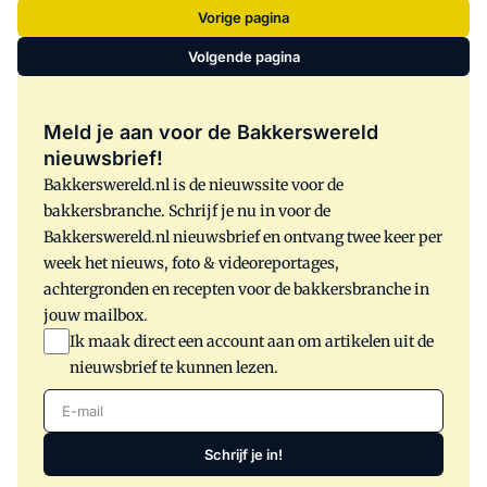
malen tot 'Spaans Meel'. Dit in Spanje
Vorige pagina
ontwikkelde graan is een kruising
Volgende pagina
tussen durum en wilde gerst: twee oude
graansoorten. Tritordeum bevat 40%
minder gluten-eiwitten dan tarwe.
Meld je aan voor de Bakkerswereld
nieuwsbrief!
Bakkerswereld.nl is de nieuwssite voor de
bakkersbranche. Schrijf je nu in voor de
Bakkerswereld.nl nieuwsbrief en ontvang twee keer per
week het nieuws, foto & videoreportages,
achtergronden en recepten voor de bakkersbranche in
jouw mailbox.
Ik maak direct een account aan om artikelen uit de
nieuwsbrief te kunnen lezen.
E-mail
Schrijf je in!