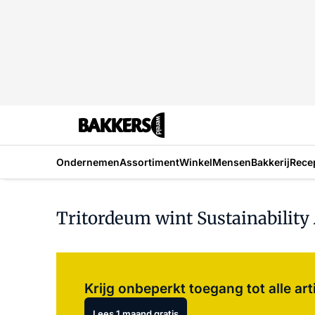
Ondernemen
Assortiment
Winkel
Mensen
Bakkerij
Rece
Tritordeum wint Sustainability 
Krijg onbeperkt toegang tot alle art
Lees 1 maand gratis