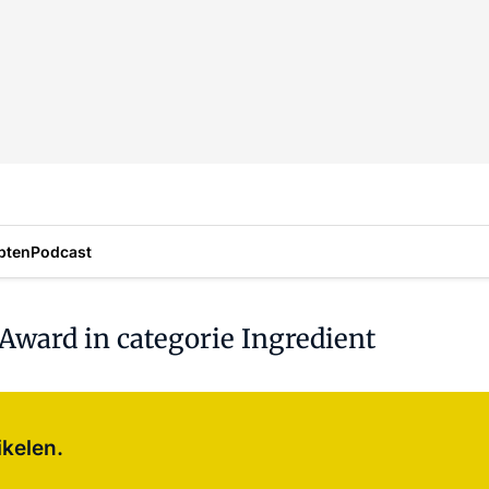
pten
Podcast
Award in categorie Ingredient
Log in
om dit artikel te lezen.
ikelen.