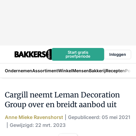
Start gratis
Inloggen
proefperiode
Ondernemen
Assortiment
Winkel
Mensen
Bakkerij
Recepten
Podc
Cargill neemt Leman Decoration
Group over en breidt aanbod uit
Anne Mieke Ravenshorst
Gepubliceerd: 05 mei 2021
Gewijzigd: 22 mrt. 2023