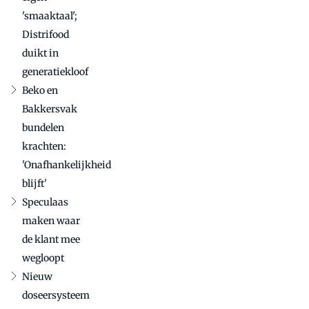
recept
'smaaktaal';
Distrifood
duikt in
generatiekloof
Beko en
Bakkersvak
bundelen
krachten:
'Onafhankelijkheid
blijft'
Speculaas
maken waar
de klant mee
wegloopt
Nieuw
doseersysteem