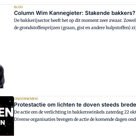
BLOG
Column Wim Kannegieter: Stakende bakkers?
De bakkerijsector heeft het op dit moment zeer zwaar. Zowel 
de grondstoffenprijzen (graan, gist en andere hulpstoffen) z
ONDERNEMEN
Protestactie om lichten te doven steeds bred
De actie om de verlichting in bakkerswinkels zaterdag 22 okt
Diverse organisaties brengen de actie de komende dagen ond
boodschap aan de consument en daarmee ook aan de politiek: