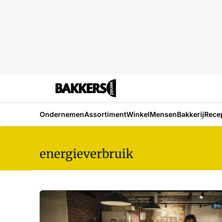
Ondernemen
Assortiment
Winkel
Mensen
Bakkerij
Rece
energieverbruik