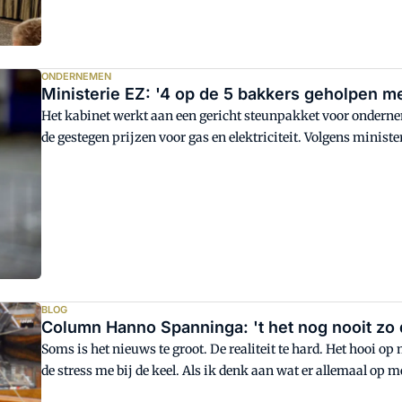
ONDERNEMEN
Ministerie EZ: '4 op de 5 bakkers geholpen m
Het kabinet werkt aan een gericht steunpakket voor onderne
de gestegen prijzen voor gas en elektriciteit. Volgens mini
ruim vier op de vijf bakkers aan de voorwaarden om voor d
weet dat dit niet zo is, als de regeling blijft zoals eerder voorg
BLOG
Column Hanno Spanninga: 't het nog nooit zo
Soms is het nieuws te groot. De realiteit te hard. Het hooi op
de stress me bij de keel. Als ik denk aan wat er allemaal op 
nog moet doen. Als ik geleefd word in plaats van mijn eigen l