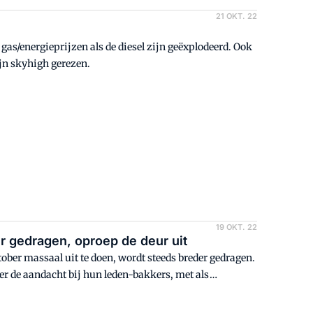
21 OKT. 22
gas/energieprijzen als de diesel zijn geëxplodeerd. Ook
ijn skyhigh gerezen.
19 OKT. 22
er gedragen, oproep de deur uit
ober massaal uit te doen, wordt steeds breder gedragen.
er de aandacht bij hun leden-bakkers, met als
 'Wij willen bakken!'