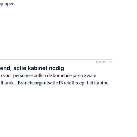
oplopen.
8 NOV. 22
rend, actie kabinet nodig
en voor personeel zullen de komende jaren zwaar
lhandel. Brancheorganisatie INretail roept het kabinet