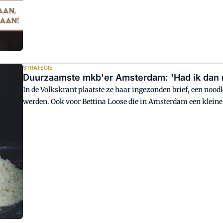
STRATEGIE
Duurzaamste mkb'er Amsterdam: 'Had ik dan n
In de Volkskrant plaatste ze haar ingezonden brief, een noo
werden. Ook voor Bettina Loose die in Amsterdam een kleine k
(bakkerij-)ondernemers die tussen wal en schip vallen . 'Mijn
energieproblemen', stuurt Bettina haar brief door aan Bakke