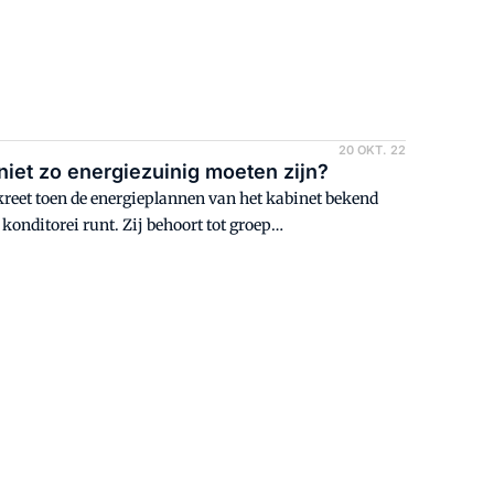
20 OKT. 22
iet zo energiezuinig moeten zijn?
dkreet toen de energieplannen van het kabinet bekend
onditorei runt. Zij behoort tot groep
 kleine bijdrage voor onze strijd tegen de
rswereld.