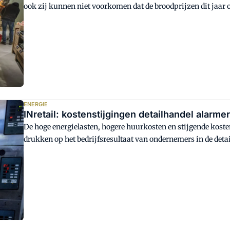
ook zij kunnen niet voorkomen dat de broodprijzen dit jaar 
ENERGIE
INretail: kostenstijgingen detailhandel alarme
De hoge energielasten, hogere huurkosten en stijgende kost
drukken op het bedrijfsresultaat van ondernemers in de detai
op om in actie te komen.