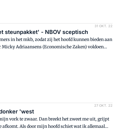
31 OKT. 22
et steunpakket' - NBOV sceptisch
mers in het mkb, zodat zij het hoofd kunnen bieden aan
ster Micky Adriaansens (Economische Zaken) voldoen
e overheidsregeling in aanmerking te komen. De NBOV
esteld.
27 OKT. 22
 donker 'west
 mijn vork te zwaar. Dan breekt het zweet me uit, grijpt
me afkomt. Als door mijn hoofd schiet wat ik allemaal
even te leven.