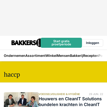
Start gratis
Inloggen
proefperiode
Ondernemen
Assortiment
Winkel
Mensen
Bakkerij
Recepten
Podc
haccp
VOEDSELVEILIGHEID & HYGIËNE
29 JUN. 22
Houwers en CleanIT Solutions
bundelen krachten in CleanIT