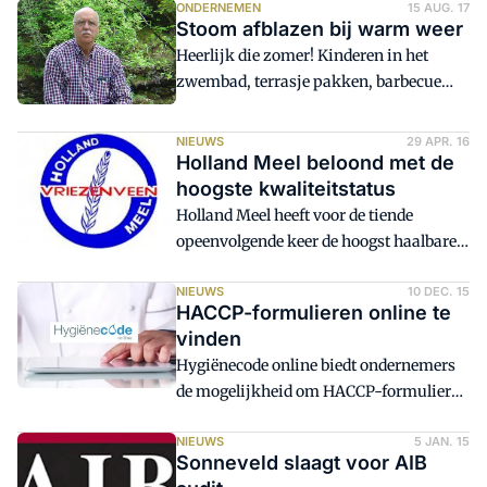
veiligheid van voedsel in Nederland wel
ONDERNEMEN
15 AUG. 17
intensief ervaren. Looijenga: 'De
Stoom afblazen bij warm weer
voldoende geborgd is, afgaande op de
inspectie werd tot achter de komma
Heerlijk die zomer! Kinderen in het
regelgeving van de NVWA. Het event
uitgevoerd.'
zwembad, terrasje pakken, barbecue
vindt plaats op donderdag 29 november
aan… maar ondertussen moet er ook
in Amersfoort.
gewerkt worden. En dat kan minder
NIEUWS
29 APR. 16
aangenaam worden als de temperaturen
Holland Meel beloond met de
tropische waarden aannemen. Hoe houd
hoogste kwaliteitstatus
je het hoofd koel in de bakkerij?
Holland Meel heeft voor de tiende
opeenvolgende keer de hoogst haalbare
kwaliteitstatus behaald.
NIEUWS
10 DEC. 15
HACCP-formulieren online te
vinden
Hygiënecode online biedt ondernemers
de mogelijkheid om HACCP-formulieren
online aan te maken en bij te houden.
HACCP is een intern
NIEUWS
5 JAN. 15
Sonneveld slaagt voor AIB
voedselveiligheidssyteem.