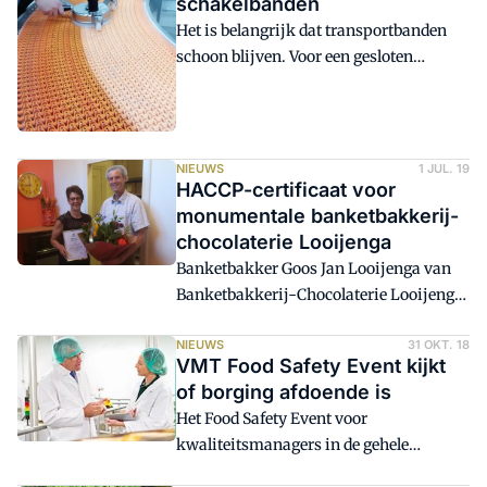
schakelbanden
Kolijn Bakkerij Advies scoorde het
Het is belangrijk dat transportbanden
bakkerijbedrijf maar liefst 92 van de 100
schoon blijven. Voor een gesloten
punten.
transportband is het automatische
stoomreinigingssysteem van Tecnovap
al geruime tijd beschikbaar. Vandaag, 1
oktober, introduceert Innovi B.V. ook het
NIEUWS
1 JUL. 19
nieuwe reinigingssysteem voor
HACCP-certificaat voor
schakelbanden in de Benelux.
monumentale banketbakkerij-
chocolaterie Looijenga
Banketbakker Goos Jan Looijenga van
Banketbakkerij-Chocolaterie Looijenga
in Nijmegen nam op donderdag 27 juni
het HACCP-certificaat in ontvangst. Een
NIEUWS
31 OKT. 18
VMT Food Safety Event kijkt
grondige inspectie in het monumentale
of borging afdoende is
pand uit 1912 is door inspectiebureau
Het Food Safety Event voor
Houwers Groep met goed resultaat
kwaliteitsmanagers in de gehele
afgerond. Door zowel inspecteur als
voedselbranche kijkt dit jaar of de
ondernemer werd de inspectie als