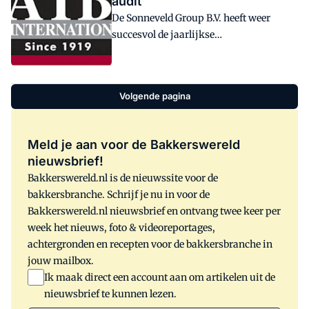
audit
De Sonneveld Group B.V. heeft weer
succesvol de jaarlijkse
onaangekondigde AIB audit doorlopen.
Sonneveld kreeg 865 van de 1000 punten
en kreeg daarvoor de 'Recognition of
Volgende pagina
Accomplishment'.
Meld je aan voor de Bakkerswereld
nieuwsbrief!
Bakkerswereld.nl is de nieuwssite voor de
bakkersbranche. Schrijf je nu in voor de
Bakkerswereld.nl nieuwsbrief en ontvang twee keer per
week het nieuws, foto & videoreportages,
achtergronden en recepten voor de bakkersbranche in
jouw mailbox.
Ik maak direct een account aan om artikelen uit de
nieuwsbrief te kunnen lezen.