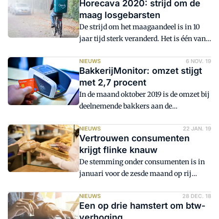
Horecava 2020: strijd om de
het assortiment, prijs en promotie. Dit
maag losgebarsten
is uniek in de wereld van groothandels.
De strijd om het maagaandeel is in 10
jaar tijd sterk veranderd. Het is één van
de ontwikkelingen waar het FSIN
Brunchcongres, gehouden op dinsdag 14
NIEUWS
6 NOV. 19
BakkerijMonitor: omzet stijgt
januari op de Horecava, aandacht voor
met 2,7 procent
heeft. Het congres is traditioneel dé kick-
In de maand oktober 2019 is de omzet bij
off van een nieuw foodjaar - ingeluid
deelnemende bakkers aan de
door verschillende sprekers.
BakkerijMonitor met 2,7 procent
gestegen tegenover dezelfde periode
NIEUWS
22 JAN. 19
Vertrouwen consumenten
vorig jaar.
krijgt flinke knauw
De stemming onder consumenten is in
januari voor de zesde maand op rij
minder positief dan een maand eerder.
Er was in de eerste maand van het jaar
NIEUWS
28 DEC. 18
Een op drie hamstert om btw-
sprake van de grootste daling van het
verhoging