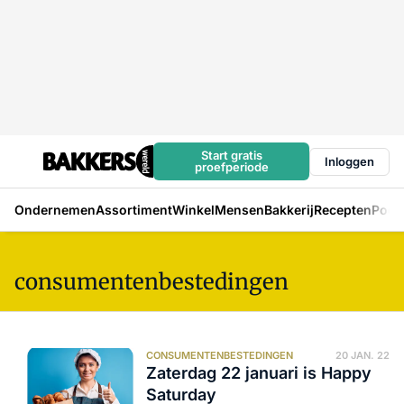
Start gratis
Inloggen
proefperiode
Ondernemen
Assortiment
Winkel
Mensen
Bakkerij
Recepten
Podc
consumentenbestedingen
CONSUMENTENBESTEDINGEN
20 JAN. 22
Zaterdag 22 januari is Happy
Saturday