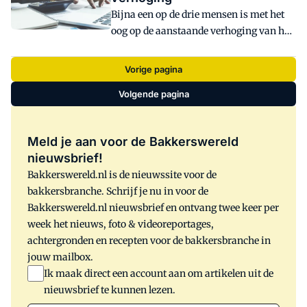
consumentenvertrouwen in ruim zeven
Bijna een op de drie mensen is met het
jaar, aldus het Centraal Bureau voor de
oog op de aanstaande verhoging van het
Statistiek (CBS).
lage btw-tarief van plan om voor 1
januari nog extra boodschappen in te
Vorige pagina
slaan. Ook gaat 21 procent voor de
Volgende pagina
jaarwisseling nog even snel naar de
kapper en bestelt 10 procent alvast
theater- en concertkaarten voor volgend
Meld je aan voor de Bakkerswereld
jaar.
nieuwsbrief!
Bakkerswereld.nl is de nieuwssite voor de
bakkersbranche. Schrijf je nu in voor de
Bakkerswereld.nl nieuwsbrief en ontvang twee keer per
week het nieuws, foto & videoreportages,
achtergronden en recepten voor de bakkersbranche in
jouw mailbox.
Ik maak direct een account aan om artikelen uit de
nieuwsbrief te kunnen lezen.