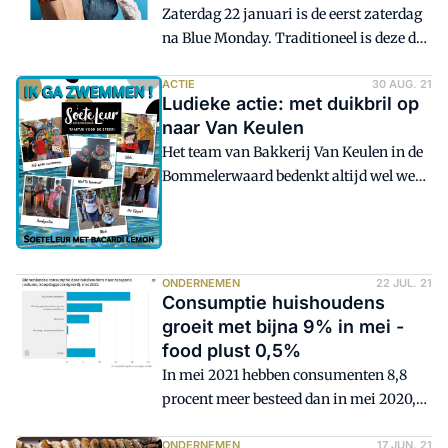
Zaterdag 22 januari is de eerst zaterdag
na Blue Monday. Traditioneel is deze dag
uitgegroeid tot Happy Saturday,
waaraan iedere bakker op haar of zijn
ACTIE
30 AUG. 21
Ludieke actie: met duikbril op
eigen wijze kan meedoen.
naar Van Keulen
Het team van Bakkerij Van Keulen in de
Bommelerwaard bedenkt altijd wel weer
een ludieke klantenactie. Afgelopen
weekeinde kwam de een na de andere
klant in duikoutfit de winkels binnen
om een gratis taartje te scoren.
ONDERNEMEN
22 JUL. 21
Consumptie huishoudens
groeit met bijna 9% in mei -
food plust 0,5%
In mei 2021 hebben consumenten 8,8
procent meer besteed dan in mei 2020,
meldt het CBS. De stijging is iets kleiner
dan in april, toen de consumptie met 9,7
ONDERNEMEN
17 JUN. 21