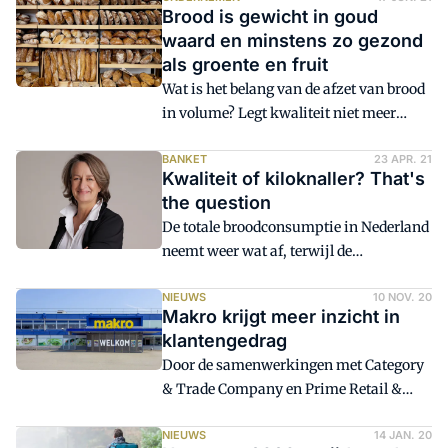
Brood is gewicht in goud
procent het sterkst groeide na de Tweede
waard en minstens zo gezond
Wereldoorlog. Aan voedings- en
als groente en fruit
genotmiddelen 0,5 procent meer
Wat is het belang van de afzet van brood
gespendeerd dan in mei 2020.
in volume? Legt kwaliteit niet meer
gewicht in de schaal? Die kwestie legt
Bakkerswereld voor aan Frank Janssen
BANKET
23 APR. 21
Kwaliteit of kiloknaller? That's
van het NBC, die een boekje opendoet
the question
over de waarde van brood. Niet alles is in
De totale broodconsumptie in Nederland
kilo's uit te drukken, zo blijkt.
neemt weer wat af, terwijl de
thuisconsumptie van brood in 2020
juist een goede wending heeft genomen.
NIEUWS
10 NOV. 20
Makro krijgt meer inzicht in
De jongste GfK-broodconsumptiecijfers
klantengedrag
tonen aan dat corona winnaars en
Door de samenwerkingen met Category
verliezers kent. Gaat het om de kilo's of
& Trade Company en Prime Retail &
om de kwaliteit, vraag ik me af?
Trade Solutions kan Makro nu gerichter
beslissingen nemen op het gebied van
NIEUWS
14 JAN. 20