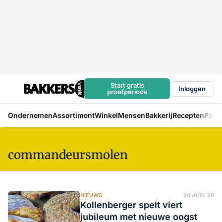
Start gratis
Inloggen
proefperiode
Ondernemen
Assortiment
Winkel
Mensen
Bakkerij
Recepten
Podc
commandeursmolen
NIEUWS
24 AUG. 20
Kollenberger spelt viert
jubileum met nieuwe oogst