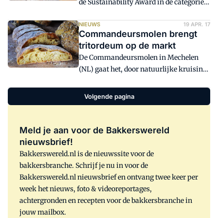
de Sustainability Award in de categorie
bakken. Het is ook het eerste bedrijf in
Ingredient toegekend gekregen. Dat is
Europa dat gemoute granen met
bekendgemaakt tijdens de Sustainable
NIEUWS
19 APR. 17
tritordeum in de bakkerijsector
Commandeursmolen brengt
Foods Summit op donderdag 7 en
gebruikt.
tritordeum op de markt
vrijdag 8 juni in Amsterdam.
De Commandeursmolen in Mechelen
(NL) gaat het, door natuurlijke kruising
verkregen, nieuwe graan Tritordeum
malen tot 'Spaans Meel'. Dit in Spanje
Volgende pagina
ontwikkelde graan is een kruising
tussen durum en wilde gerst: twee oude
graansoorten. Tritordeum bevat 40%
Meld je aan voor de Bakkerswereld
minder gluten-eiwitten dan tarwe.
nieuwsbrief!
Bakkerswereld.nl is de nieuwssite voor de
bakkersbranche. Schrijf je nu in voor de
Bakkerswereld.nl nieuwsbrief en ontvang twee keer per
week het nieuws, foto & videoreportages,
achtergronden en recepten voor de bakkersbranche in
jouw mailbox.