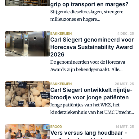
grip op transport en marges?
Stijgende dieseltoeslagen, strengere
milieuzones en hogere
verpakkingskosten maken de logistiek
voor bakkerijen steeds complexer.
BAKKERIJEN
4 DEC. 25
Carl Siegert genomineerd voor
Klanten verwachten maximale service
Horecava Sustainability Award
en dagelijks verse producten, terwijl de
2026
marges onder druk staan. Hoe blijf je
De genomineerden voor de Horecava
rendabel?
Awards zijn bekendgemaakt. Alle
innovaties hebben een ding gemeen: ze
helpen de horeca vooruit. In de categorie
BAKKERIJEN
26 MRT. 25
Carl Siegert ontwikkelt nijntje-
Sustainability dingt Bakkerij Carl
broodje voor jonge patiënten
Siegert mee.
Jonge patiëntjes van het WKZ, het
kinderziekenhuis van het UMC Utrecht,
krijgen vanaf eind maart een speciaal
nijntje-broodje bij ontbijt en lunch. Het
BROOD
14 MRT. 25
Vers versus lang houdbaar -
broodje is vanwege de 70e verjaardag