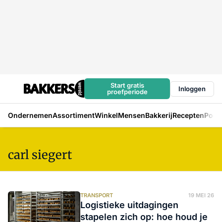
Start gratis
Inloggen
proefperiode
Ondernemen
Assortiment
Winkel
Mensen
Bakkerij
Recepten
Podc
carl siegert
TRANSPORT
19 MEI 26
Logistieke uitdagingen
stapelen zich op: hoe houd je