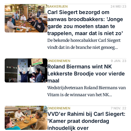
Siegert. Schröder bekleedt er de functie
van operationeel en commercieel
BAKKERIJEN
24 MEI 23
Carl Siegert bezorgd om
directeur.
aanwas broodbakkers: 'Jonge
garde zou moeten staan te
trappelen, maar dat is niet zo'
De bekende horecabakker Carl Siegert
vindt dat in de branche niet genoeg
wordt gedaan om jonge mensen
enthousiast te maken voor het
ONDERNEMEN
9 JAN. 23
Roland Biermans wint NK
bakkersvak. En meer nog: ze te
Lekkerste Broodje voor vierde
behouden. Hij meent dat sommige
maal
collega's beter zouden kunnen omgaan
Wedstrijdveteraan Roland Biermans van
met stagiairs. 'Je moet ze eerst vinden en
Vitam is de winnaar van het NK
dan binden.' Hoe kijken de jongeren en
Lekkerste Broodje 2023. Daarmee is hij
hun begeleiders hiernaar?
de eerste ooit die deze wedstrijd vier keer
ONDERNEMEN
7 NOV. 22
VVD'er Rahimi bij Carl Siegert:
heeft gewonnen. Hij werd op de hielen
'Kamer praat donderdag
gezeten door zijn dochter.
inhoudelijk over