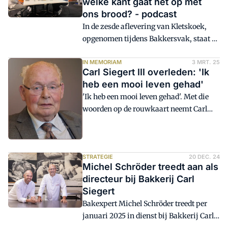
welke kant gaat het op met
van nijntje ontwikkeld door Bakkerij
ons brood? - podcast
Carl Siegert.
In de zesde aflevering van Kletskoek,
opgenomen tijdens Bakkersvak, staat de
toekomst van brood centraal. Gaan we
richting vers brood dat snel
IN MEMORIAM
3 MRT. 25
Carl Siegert III overleden: 'Ik
geconsumeerd moet worden? Of is lang
heb een mooi leven gehad'
houdbaar brood de oplossing om
'Ik heb een mooi leven gehad'. Met die
verspilling te verminderen? En welke
woorden op de rouwkaart neemt Carl
impact heeft dat op het imago van
Siegert III afscheid van het leven. Carl
brood?
Siegert senior overleed donderdag 27
februari, hij is 89 jaar geworden.
STRATEGIE
20 DEC. 24
Michel Schröder treedt aan als
directeur bij Bakkerij Carl
Siegert
Bakexpert Michel Schröder treedt per
januari 2025 in dienst bij Bakkerij Carl