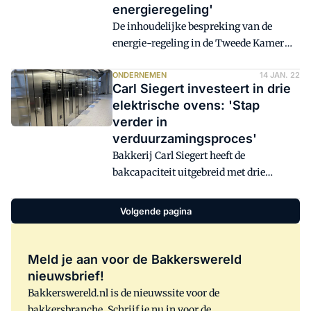
energieregeling'
De inhoudelijke bespreking van de
energie-regeling in de Tweede Kamer
vindt donderdag 10 november plaats. Dat
liet VVD-Kamerlid Hawre Rahimi
ONDERNEMEN
14 JAN. 22
Carl Siegert investeert in drie
afgelopen vrijdag weten tijdens een
elektrische ovens: 'Stap
bijeenkomst van ondernemers bij
verder in
Bakkerij Carl Siegert in Harmelen.
verduurzamingsproces'
Bakkerij Carl Siegert heeft de
bakcapaciteit uitgebreid met drie
elektrische Rototherm ovens. 'Hiermee
zijn we weer een stap verder in de
Volgende pagina
verduurzaming en de elektrotransitie',
aldus eigenaar Carl Siegert.
Meld je aan voor de Bakkerswereld
nieuwsbrief!
Bakkerswereld.nl is de nieuwssite voor de
bakkersbranche. Schrijf je nu in voor de