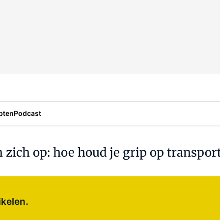
pten
Podcast
 zich op: hoe houd je grip op transpor
Log in
om dit artikel te lezen.
ikelen.