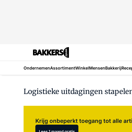
Ondernemen
Assortiment
Winkel
Mensen
Bakkerij
Rece
Logistieke uitdagingen stapelen
Krijg onbeperkt toegang tot alle art
Lees 1 maand gratis