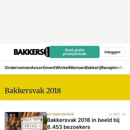
Start gratis
Inloggen
proefperiode
Ondernemen
Assortiment
Winkel
Mensen
Bakkerij
Recepten
Podc
Bakkersvak 2018
FOTOREPORTAGE
14 MRT. 18
Bakkersvak 2018 in beeld bij
8.453 bezoekers