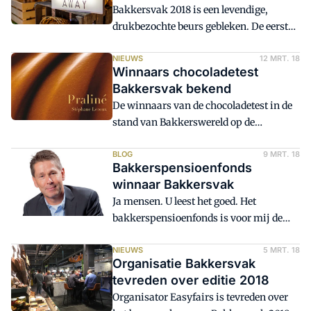
Bakkersvak 2018 is een levendige,
drukbezochte beurs gebleken. De eerste
editie op de nieuwe locatie in Gorinchem
heeft standhouders en beursbezoekers
NIEUWS
12 MRT. 18
Winnaars chocoladetest
meer ruimte gegeven. Onder het mom:
Bakkersvak bekend
gelukkig hebben we de foto's nog, hierbij
De winnaars van de chocoladetest in de
de Bakkersvak in beeld - met een update
stand van Bakkerswereld op de
op 14 maart.
Bakkersvak 2018 zijn bekend. Het
proeven en vergelijken van chocolade
BLOG
9 MRT. 18
Bakkerspensioenfonds
was - ook voor kenners - nog niet zo
winnaar Bakkersvak
eenvoudig: geen enkele kandidaat had
Ja mensen. U leest het goed. Het
alle antwoorden goed.
bakkerspensioenfonds is voor mij de
grote winnaar van de Bakkersvak 2018.
NIEUWS
5 MRT. 18
Organisatie Bakkersvak
tevreden over editie 2018
Organisator Easyfairs is tevreden over