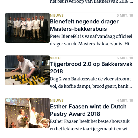
het beursverloop van Bakkersvak 2018.
De verhuizing naar Gorinchem heeft
voor meer ruimte voor de exposanten
NIEUWS
5 MRT. 18
Bienefelt negende drager
gezorgd. Easyfairs blijft naar
Masters-bakkersbuis
verbeterpunten zoeken. 'Stilstand is
Peter Bienefelt is vanaf vandaag officieel
geen optie', laat Corine Visser, Event
drager van de Masters-bakkersbuis. Hij
Manager Bakkersvak, weten.
is daarmee de negende bakker ter wereld
die deze eer ten deel valt.
VIDEO
5 MRT. 18
Tijgerbrood 2.0 op Bakkersvak
2018
Dag 2 van Bakkersvak: de vloer stroomt
vol, de koffie dampt, brood geurt, banket
kleurt. Op het Belevenissenplein zijn de
leden van het BoulangerieTeam en het
NIEUWS
4 MRT. 18
Esther Faasen wint de Dutch
Nederlands Patisserie Team volop bezig
Pastry Award 2018
met de voorbereidingen.
Esther Faasen heeft het beste showstuk
en het lekkerste taartje gemaakt en wint
daarmee de Dutch Pastry Award 2018.