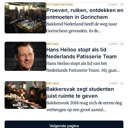
Naast de prestigieuze prijs krijgt zij ook
FOTOREPORTAGE
4 MRT. 18
Proeven, ruiken, ontdekken en
het aspirant lidmaatschap van het
ontmoeten in Gorinchem
Nederlands Patisserie Team.
Bakkend Nederland heeft de weg naar
Gorinchem gevonden. In de
Evenementenhal is de tweedaagse
Bakkersvak van start gegaan. Tot vorig
NIEUWS
4 MRT. 18
Hans Heiloo stopt als lid
jaar werd de beurs in Rosmalen
Nederlands Patisserie Team
gehouden.
Hans Heiloo stopt als lid van het
Nederlands Patisserie Team. Hij gaat
zich toeleggen op het broodbakken, zo
maakte bij bekend op de Bakkersvak.
NIEUWS
4 MRT. 18
Bakkersvak zegt studenten
juíst ruimte te geven
Bakkersvak 2018 mag zich de eerste dag
verheugen op een groot aantal
bezoekers. Vakgenoten, foodies, ouders
met kinderen genieten van het
Volgende pagina