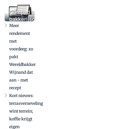
verruilt
bakkerij
Compad breidt
voor
bakkerijsoftware
Brood
Meer
uit met nieuw
Atelier
kassasysteem:
rendement
bij
16 kassa's
met
cateraar
geplaatst
voordeeg: zo
pakt
Wereldbakker
Wijnand dat
aan - met
recept
Kort nieuws:
terrasverneveling
wint terrein;
koffie krijgt
eigen