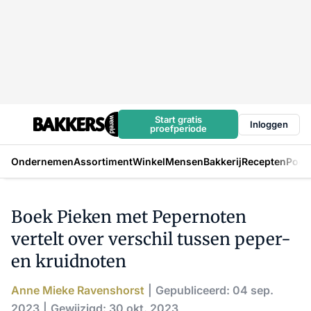
Start gratis
Inloggen
proefperiode
Ondernemen
Assortiment
Winkel
Mensen
Bakkerij
Recepten
Podc
Boek Pieken met Pepernoten
vertelt over verschil tussen peper-
en kruidnoten
Anne Mieke Ravenshorst
Gepubliceerd: 04 sep.
2023
Gewijzigd: 30 okt. 2023