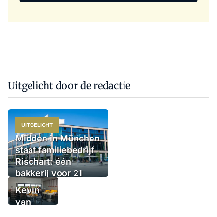
Uitgelicht door de redactie
UITGELICHT
Midden in München
staat familiebedrijf
Rischart: één
bakkerij voor 21
filialen
Kevin
van
Benthem