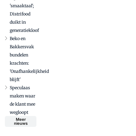
'smaaktaal';
Distrifood
duikt in
generatiekloof
Beko en
Bakkersvak
bundelen
krachten:
'Onafhankelijkheid
blijft'
Speculaas
maken waar
de klant mee
wegloopt
Meer
nieuws