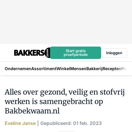
Start gratis
Inloggen
proefperiode
Ondernemen
Assortiment
Winkel
Mensen
Bakkerij
Recepten
Podc
Alles over gezond, veilig en stofvrij
werken is samengebracht op
Bakbekwaam.nl
Eveline Janse
Gepubliceerd: 01 feb. 2023