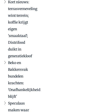
Kort nieuws:
terrasverneveling
wint terrein;
koffie krijgt
eigen
'smaaktaal';
Distrifood
duikt in
generatiekloof
Beko en
Bakkersvak
bundelen
krachten:
'Onafhankelijkheid
blijft'
Speculaas
maken waar