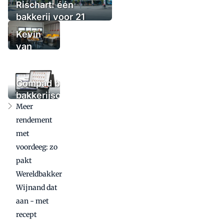
Rischart: één
bakkerij voor 21
filialen
Kevin
van
Benthem
verruilt
bakkerij
Compad breidt
voor
bakkerijsoftware
Brood
Meer
uit met nieuw
Atelier
kassasysteem:
rendement
bij
16 kassa's
met
cateraar
geplaatst
voordeeg: zo
pakt
Wereldbakker
Wijnand dat
aan - met
recept