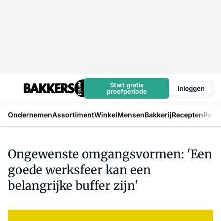
Start gratis
Inloggen
proefperiode
Ondernemen
Assortiment
Winkel
Mensen
Bakkerij
Recepten
Podc
Ongewenste omgangsvormen: 'Een
goede werksfeer kan een
belangrijke buffer zijn'