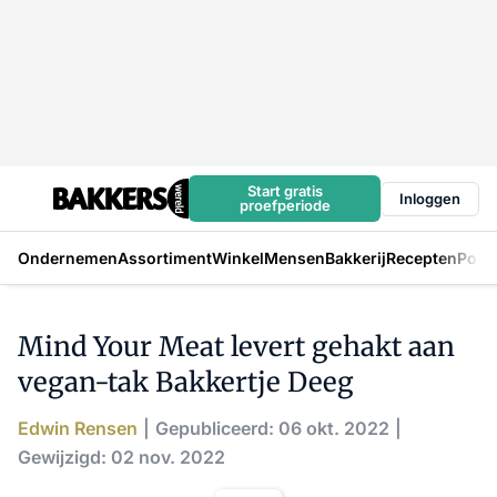
Start gratis
Inloggen
proefperiode
Ondernemen
Assortiment
Winkel
Mensen
Bakkerij
Recepten
Podc
Mind Your Meat levert gehakt aan
vegan-tak Bakkertje Deeg
Edwin Rensen
Gepubliceerd: 06 okt. 2022
Gewijzigd: 02 nov. 2022