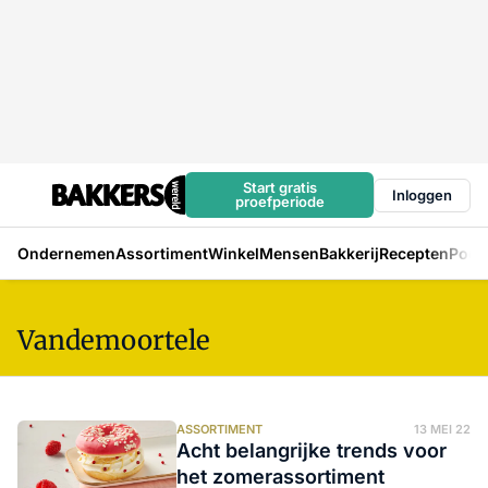
Start gratis
Inloggen
proefperiode
Ondernemen
Assortiment
Winkel
Mensen
Bakkerij
Recepten
Podc
Vandemoortele
ASSORTIMENT
13 MEI 22
Acht belangrijke trends voor
het zomerassortiment