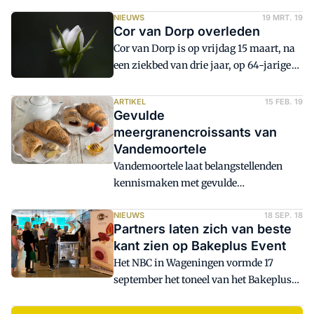
van concurrent Blue Band, beweert
Gouda's Glorie-fabrikant
NIEUWS
19 MRT. 19
Cor van Dorp overleden
Vandemoortele.
Cor van Dorp is op vrijdag 15 maart, na
een ziekbed van drie jaar, op 64-jarige
leeftijd overleden. Van Dorp was ruim 33
jaar in dienst bij Vandemoortele als sales
ARTIKEL
15 FEB. 19
Gevulde
representive bakery in verschillende
meergranencroissants van
regio's in Nederland, waarvan de laatste
Vandemoortele
twintig jaar in het midden en oosten van
Vandemoortele laat belangstellenden
het land.
kennismaken met gevulde
meergranencroissants. Naast de
bekende meergranencroissant met
NIEUWS
18 SEP. 18
Partners laten zich van beste
roomboter zijn er ook twee varianten
kant zien op Bakeplus Event
met heerlijke, zoetige vullingen. De
Het NBC in Wageningen vormde 17
toppings van verschillende zaden en
september het toneel van het Bakeplus
havermoutvlokken zorgen voor een
Event. Bezoekers kregen een pallet aan
gezondere uitstraling.
demonstraties, workshops en Event-