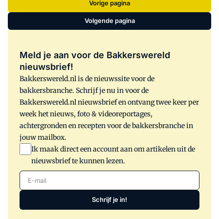
Vorige pagina
kortingen aangeboden van de partners
Volgende pagina
van de grondstoffenleverancier.
Meld je aan voor de Bakkerswereld
nieuwsbrief!
Bakkerswereld.nl is de nieuwssite voor de
bakkersbranche. Schrijf je nu in voor de
Bakkerswereld.nl nieuwsbrief en ontvang twee keer per
week het nieuws, foto & videoreportages,
achtergronden en recepten voor de bakkersbranche in
jouw mailbox.
Ik maak direct een account aan om artikelen uit de
nieuwsbrief te kunnen lezen.
E-mail
Schrijf je in!