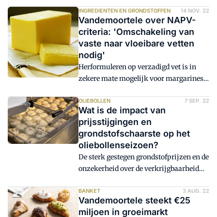
productherformulering, is volgens de
overheid een belangrijke stap naar een
INGREDIENTEN EN GRONDSTOFFEN
14 NOV. 22
Vandemoortele over NAPV-
gezondere samenleving. Onder meer op
criteria: 'Omschakeling van
het gebied van suiker-, zout- en vet-
vaste naar vloeibare vetten
reductie werkt ook Vandemoortele
nodig'
hieraan, maar niet eindeloos: 'Dat heeft
Herformuleren op verzadigd vet is in
effect op smaak en functionaliteit.'
zekere mate mogelijk voor margarines
en vetten. Maar daarnaast is ook een
omschakeling van vaste naar vloeibare
OLIEBOLLEN
7 SEP. 22
Wat is de impact van
vetten en oliën nodig. Dat zei Lieselot
prijsstijgingen en
Delabie van Vandemoortele vorige week
grondstofschaarste op het
tijdens de inspiratiesessie 'NAPV-
oliebollenseizoen?
criteria in de praktijk'.
De sterk gestegen grondstofprijzen en de
onzekerheid over de verkrijgbaarheid
van grondstoffen zijn van invloed op het
komende oliebollenseizoen. Bakkers
BANKET
3 AUG. 22
Vandemoortele steekt €25
kiezen nu vooral voor producten die
miljoen in groeimarkt
bekend zijn en hun bijdrage bewezen