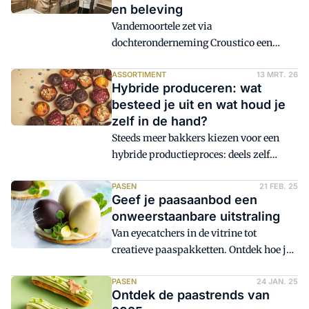
en beleving
Vandemoortele zet via
dochteronderneming Croustico een
nieuwe stap in de bakkerijmarkt. Met de
opening van de eerste Bakery Canteen in
ASSORTIMENT
13 MRT. 26
Hybride produceren: wat
Antwerpen introduceert het bedrijf een
besteed je uit en wat houd je
eigen horecaconcept, dat op termijn via
zelf in de hand?
franchise moet worden uitgerold.
Steeds meer bakkers kiezen voor een
hybride productieproces: deels zelf
maken, deels inkopen. Niet uit gemak,
maar om capaciteit vrij te spelen voor
PASEN
21 FEB. 25
Geef je paasaanbod een
onderscheidende producten. De
onweerstaanbare uitstraling
uitdaging ligt in het slim organiseren
Van eyecatchers in de vitrine tot
van je productie, zonder grip te verliezen
creatieve paaspakketten. Ontdek hoe je
op kwaliteit, receptuur en eigen
klanten deze Pasen verrast en verleidt tot
signatuur. Hoe pak je dat aan? En welke
impulsaankopen.
PASEN
24 JAN. 25
heel- en halffabrikanten koop je in?
Ontdek de paastrends van