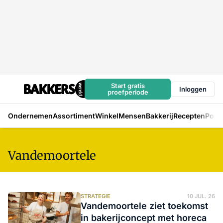
Start gratis
Inloggen
proefperiode
Ondernemen
Assortiment
Winkel
Mensen
Bakkerij
Recepten
Podc
Vandemoortele
STRATEGIE
10 JUL. 26
Vandemoortele ziet toekomst
in bakerijconcept met horeca