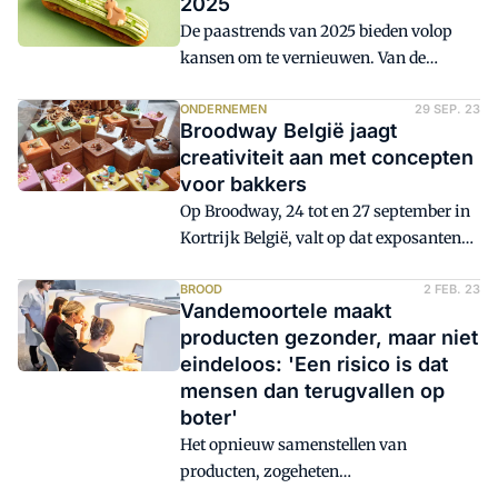
2025
De paastrends van 2025 bieden volop
kansen om te vernieuwen. Van de
populariteit van pistache tot de opkomst
van kleinere porties en luxueuze
ONDERNEMEN
29 SEP. 23
Broodway België jaagt
presentaties. Ontdek welke trends je dit
creativiteit aan met concepten
jaar niet mag missen om je klanten te
voor bakkers
verrassen en je aanbod naar een hoger
Op Broodway, 24 tot en 27 september in
niveau te tillen.
Kortrijk België, valt op dat exposanten
op de beursvloer nieuwe concepten voor
bakkers presenteren. Ze willen
BROOD
2 FEB. 23
Vandemoortele maakt
creativiteit stimuleren door het delen
producten gezonder, maar niet
van ideeën, valt nogal eens te horen.
eindeloos: 'Een risico is dat
Nieuwe producten maken het bakkers
mensen dan terugvallen op
gemakkelijker om te kunnen
boter'
concurreren met retailers.
Het opnieuw samenstellen van
producten, zogeheten