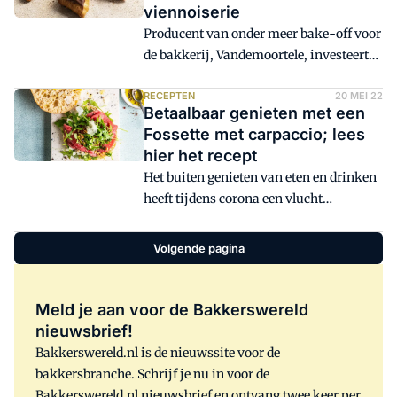
viennoiserie
hebben. Een hoogwaardige kwaliteit
Producent van onder meer bake-off voor
blijft belangrijk. Daarnaast is er
de bakkerij, Vandemoortele, investeert
vanwege de actuele olieprijs een
€25 miljoen in een nieuwe fabriek in
toenemende belangstelling voor
Bretagne. De fabriek moet gaan
RECEPTEN
20 MEI 22
olieblends, aldus leveranciers.
Betaalbaar genieten met een
beantwoorden aan de groeiende vraag
Fossette met carpaccio; lees
naar viennoiserie.
hier het recept
Het buiten genieten van eten en drinken
heeft tijdens corona een vlucht
genomen. Dit zal blijven, ook nu er weer
meer mag, voorspelt Sandra van Ruiten
Volgende pagina
van Vandemoortele. 'Er liggen kansen
voor bakkers met een terras of
assortiment voor to go.'
Meld je aan voor de Bakkerswereld
nieuwsbrief!
Bakkerswereld.nl is de nieuwssite voor de
bakkersbranche. Schrijf je nu in voor de
Bakkerswereld.nl nieuwsbrief en ontvang twee keer per