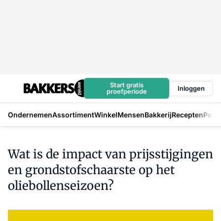
Start gratis
Inloggen
proefperiode
Ondernemen
Assortiment
Winkel
Mensen
Bakkerij
Recepten
Podc
Wat is de impact van prijsstijgingen
en grondstofschaarste op het
oliebollenseizoen?