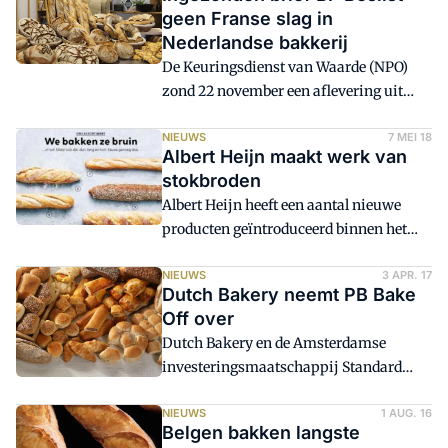
Franse consumentenbond, 60 Millions
geen Franse slag in
de Consommateurs. Het panel heeft
Nederlandse bakkerij
brood van 65 bakkerijen en
De Keuringsdienst van Waarde (NPO)
supermarkten getest: de helft bevat een
zond 22 november een aflevering uit
grote hoeveelheid resten van
over stokbrood. In het NPO-programma
bestrijdingsmiddelen, of is te zout.
werd een Frans stokbrood vergeleken
NIEUWS
7 MEI 18
Albert Heijn maakt werk van
met een variant van de supermarkt. Het
stokbroden
Bakery Institute wil als onafhankelijke
Albert Heijn heeft een aantal nieuwe
bakkerijschool graag zijn kennis over
producten geïntroduceerd binnen het
vakmanschap delen en stuurde de
assortiment stokbroden.
redactie van Bakkerswereld een
NIEUWS
3 APR. 17
ingezonden brief.
Dutch Bakery neemt PB Bake
Off over
Dutch Bakery en de Amsterdamse
investeringsmaatschappij Standard
Investment hebben PB Bake Off uit Rijen
(NB) overgenomen. De producent en
NIEUWS
1 AUG. 16
Belgen bakken langste
toeleverancier van ambachtelijk gerezen