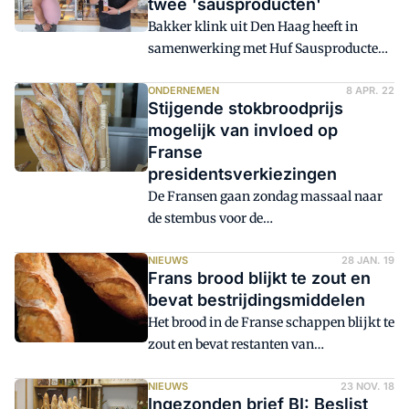
twee 'sausproducten'
sector een vraag te stellen, die raakt aan
Bakker klink uit Den Haag heeft in
eerdere discussies over transparantie en
samenwerking met Huf Sausproducten
duidelijkheid.
twee lekkernijen ontwikkeld: Het
Lekkerbekkerijtje en de Huffy's. Het
ONDERNEMEN
8 APR. 22
Stijgende stokbroodprijs
Lekkerbekkerijtje is een bladerdeeg
mogelijk van invloed op
snack met kipragout, chilipepertjes en
Franse
Huf saus. De Huffy's zijn stokbroden
presidentsverkiezingen
met pinda's, sesamzaad en Huf Saus.
De Fransen gaan zondag massaal naar
de stembus voor de
presidentsverkiezingen. Een paar
maanden geleden stond Emmanuel
NIEUWS
28 JAN. 19
Frans brood blijkt te zout en
Macron er heel goed voor in de peilingen,
bevat bestrijdingsmiddelen
maar daar lijkt nu verandering in te
Het brood in de Franse schappen blijkt te
komen, aldus de NOS. Dat heeft alles te
zout en bevat restanten van
maken met de stijgende prijs van
bestrijdingsmiddelen. Dat is gebleken
stokbrood.
uit onderzoek van het tijdschrift van de
NIEUWS
23 NOV. 18
Ingezonden brief BI: Beslist