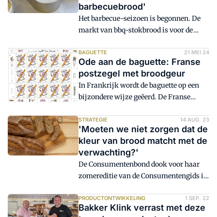
barbecuebrood'
Het barbecue-seizoen is begonnen. De
markt van bbq-stokbrood is voor de
ambachtelijke bakker teruggelopen,
maar dat betekent tegelijkertijd dat er
BAGUETTE
21 MEI 24
Ode aan de baguette: Franse
volop kansen liggen voor barbecuebrood
postzegel met broodgeur
van eigen hand. 'Een klant gaat nog
In Frankrijk wordt de baguette op een
steeds naar de bakker voor
bijzondere wijze geëerd. De Franse
genietmomenten', bevestigt nestor
postleverancier La Poste heeft namelijk
broodbakken Hans Som.
een postzegel met broodgeur op de
STRATEGIE
14 AUG. 23
'Moeten we niet zorgen dat de
markt gebracht.
kleur van brood matcht met de
verwachting?'
De Consumentenbond dook voor haar
zomereditie van de Consumentengids in
de wereld van het donkere stokbrood.
Conclusie: 'Donker stokbrood is vaak
PRODUCTONTWIKKELING
1 SEP. 22
Bakker Klink verrast met deze
wit.' Aanleiding voor het NBC om de