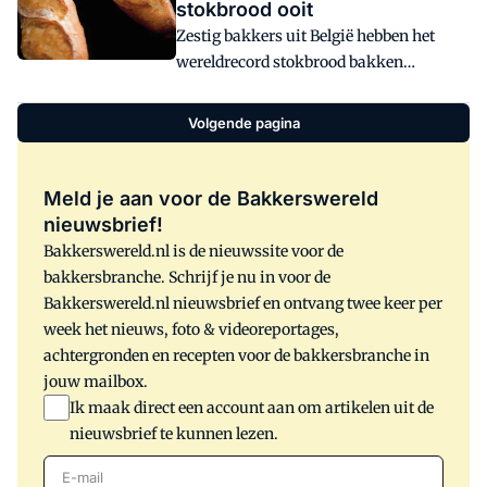
stokbrood ooit
bladerdeegproducten zoals croissants,
Zestig bakkers uit België hebben het
wordt onderdeel van Dutch Bakery. De
wereldrecord stokbrood bakken
overnamesom is niet bekendgemaakt.
verbroken. Het brood heeft een afmeting
van 133,35 meter.
Volgende pagina
Meld je aan voor de Bakkerswereld
nieuwsbrief!
Bakkerswereld.nl is de nieuwssite voor de
bakkersbranche. Schrijf je nu in voor de
Bakkerswereld.nl nieuwsbrief en ontvang twee keer per
week het nieuws, foto & videoreportages,
achtergronden en recepten voor de bakkersbranche in
jouw mailbox.
Ik maak direct een account aan om artikelen uit de
nieuwsbrief te kunnen lezen.
E-mail