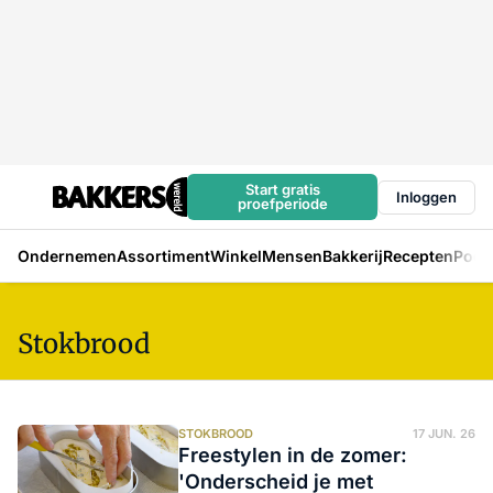
Start gratis
Inloggen
proefperiode
Ondernemen
Assortiment
Winkel
Mensen
Bakkerij
Recepten
Podc
Stokbrood
STOKBROOD
17 JUN. 26
Freestylen in de zomer:
'Onderscheid je met