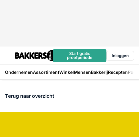
Start gratis
Inloggen
proefperiode
Ondernemen
Assortiment
Winkel
Mensen
Bakkerij
Recepten
Podc
Terug naar overzicht