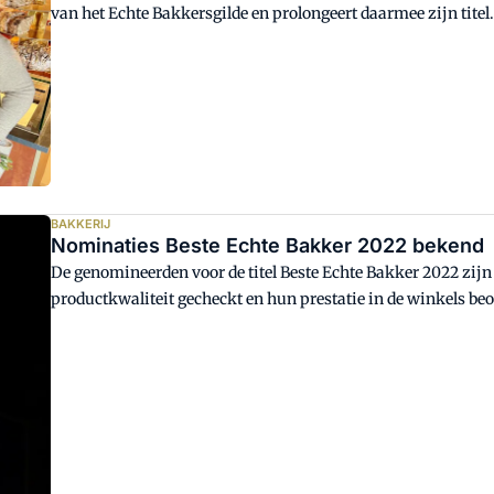
van het Echte Bakkersgilde en prolongeert daarmee zijn titel.
Snijders uit Stramproy, die hoge cijfers scoort met zijn paas
Echte Bakker uit Apeldoorn die voor het eerst met zijn paasbr
BAKKERIJ
Nominaties Beste Echte Bakker 2022 bekend
De genomineerden voor de titel Beste Echte Bakker 2022 zijn 
productkwaliteit gecheckt en hun prestatie in de winkels beoo
klantbeleving. De titel gaat naar de Echte Bakker die het bes
de klantbeleving en drie van de vier productcompetities.