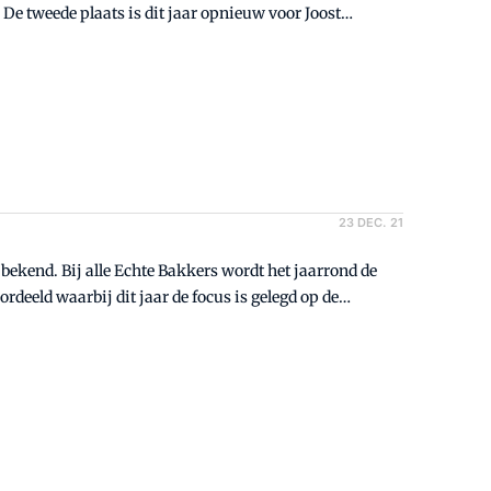
 De tweede plaats is dit jaar opnieuw voor Joost
brood met vlaairaster. Het brons gaat naar Toet, De
ood in de top drie staat.
23 DEC. 21
bekend. Bij alle Echte Bakkers wordt het jaarrond de
rdeeld waarbij dit jaar de focus is gelegd op de
te scoort in de mix van deze productkwaliteitskeuringen,