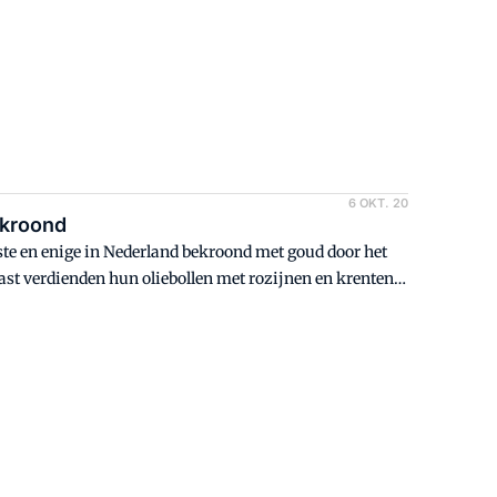
6 OKT. 20
ekroond
ste en enige in Nederland bekroond met goud door het
t verdienden hun oliebollen met rozijnen en krenten
ing.