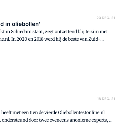
20 DEC. 21
d in oliebollen'
t in Schiedam staat, zegt ontzettend blij te zijn met
e.nl. In 2020 en 2018 werd hij de beste van Zuid-
lager dan een 9,5.
18 DEC. 21
eft met een tien de vierde Oliebollentestonline.nl
, ondersteund door twee eveneens anonieme experts, de