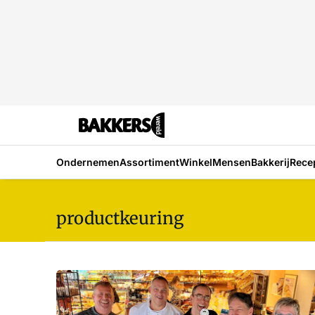
Ondernemen
Assortiment
Winkel
Mensen
Bakkerij
Rece
productkeuring