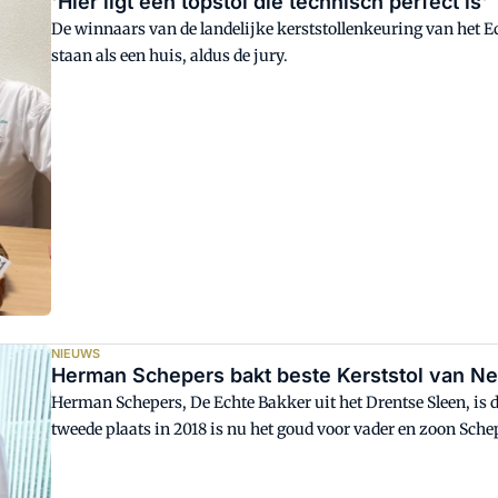
'Hier ligt een topstol die technisch perfect is'
De winnaars van de landelijke kerststollenkeuring van het 
staan als een huis, aldus de jury.
NIEUWS
Herman Schepers bakt beste Kerststol van N
Herman Schepers, De Echte Bakker uit het Drentse Sleen, is 
tweede plaats in 2018 is nu het goud voor vader en zoon Sche
de tweede plaats. Het brons gaat naar Van Walderveen uit Ge