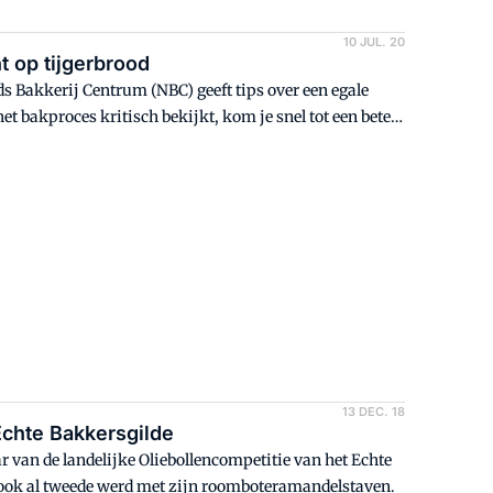
10 JUL. 20
t op tijgerbrood
ds Bakkerij Centrum (NBC) geeft tips over een egale
 het bakproces kritisch bekijkt, kom je snel tot een beter
'
13 DEC. 18
 Echte Bakkersgilde
ar van de landelijke Oliebollencompetitie van het Echte
r ook al tweede werd met zijn roomboteramandelstaven.