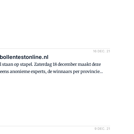
16 DEC. 21
bollentestonline.nl
.nl staan op stapel. Zaterdag 18 december maakt deze
neens anonieme experts, de winnaars per provincie
9 DEC. 21