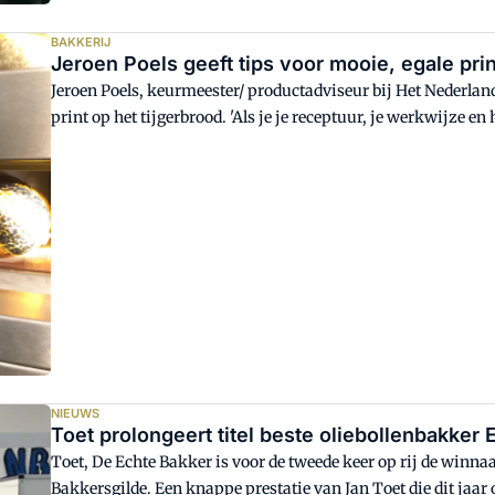
BAKKERIJ
Jeroen Poels geeft tips voor mooie, egale prin
Jeroen Poels, keurmeester/ productadviseur bij Het Nederlan
print op het tijgerbrood. 'Als je je receptuur, je werkwijze en
product: een mooi brood met een egale krokante bovenkorst!
NIEUWS
Toet prolongeert titel beste oliebollenbakker
Toet, De Echte Bakker is voor de tweede keer op rij de winna
Bakkersgilde. Een knappe prestatie van Jan Toet die dit jaa