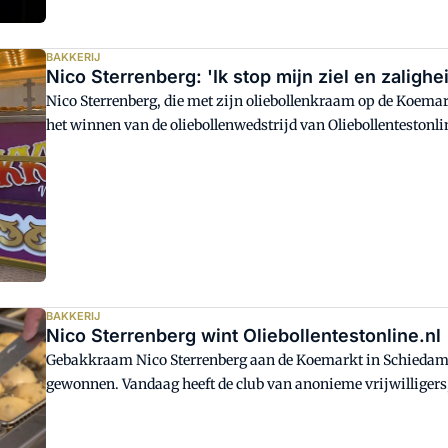
BAKKERIJ
Nico Sterrenberg: 'Ik stop mijn ziel en zalighei
Nico Sterrenberg, die met zijn oliebollenkraam op de Koemark
het winnen van de oliebollenwedstrijd van Oliebollentestonlin
Holland, in 2019 de beste van Nederland. Nooit was het cijfer 
BAKKERIJ
Nico Sterrenberg wint Oliebollentestonline.nl
Gebakkraam Nico Sterrenberg aan de Koemarkt in Schiedam he
gewonnen. Vandaag heeft de club van anonieme vrijwilligers
winnaars per provincie gepubliceerd.