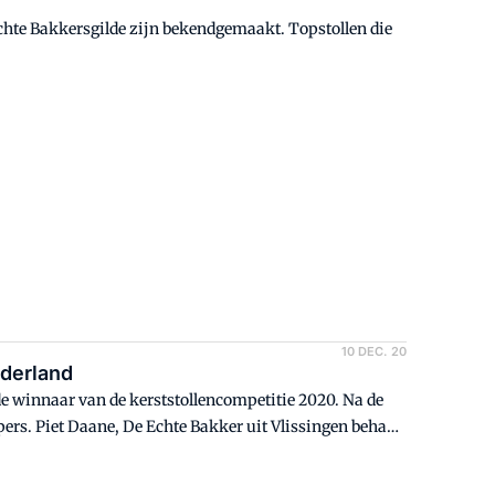
Echte Bakkersgilde zijn bekendgemaakt. Topstollen die
10 DEC. 20
ederland
de winnaar van de kerststollencompetitie 2020. Na de
pers. Piet Daane, De Echte Bakker uit Vlissingen behaalt
ldermalsen.