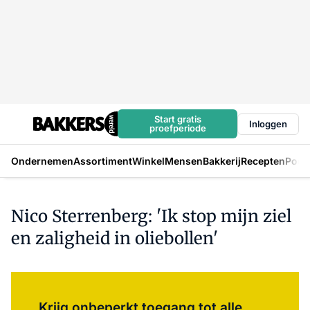
Start gratis
Inloggen
proefperiode
Ondernemen
Assortiment
Winkel
Mensen
Bakkerij
Recepten
Podc
Nico Sterrenberg: 'Ik stop mijn ziel
en zaligheid in oliebollen'
Log in
om dit artikel te lezen.
Krijg onbeperkt toegang tot alle