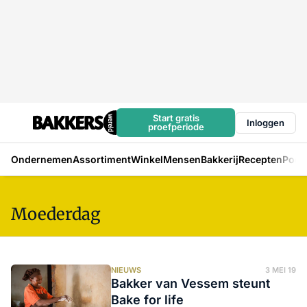
Start gratis
Inloggen
proefperiode
Ondernemen
Assortiment
Winkel
Mensen
Bakkerij
Recepten
Podc
Moederdag
NIEUWS
3 MEI 19
Bakker van Vessem steunt
Bake for life