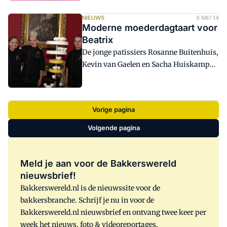
waarmee bakkers de lekkerste
authentieke Amerikaanse gebakcreaties
NIEUWS
8 MEI 14
maken. De Red Velvet Crème Cake Base
Moderne moederdagtaart voor
is volgens de producent zeer veelzijdig
Beatrix
in het gebruik en daardoor geschikt voor
De jonge patissiers Rosanne Buitenhuis,
de meest uiteenlopende toepassingen,
Kevin van Gaelen en Sacha Huiskamp
van cupcakes en laagjestaarten tot
hebben vanochtend de moederdagtaart
overheerlijke desserts.
aangeboden voor Prinses Beatrix,
beschermvrouwe van de NBOV. Dit
Vorige pagina
jaarlijks terugkerend initiatief van alle
Nederlandse ambachtelijke brood- en
Volgende pagina
banketbakkers vond plaats op Paleis
Noordeinde in Den Haag.
Meld je aan voor de Bakkerswereld
nieuwsbrief!
Bakkerswereld.nl is de nieuwssite voor de
bakkersbranche. Schrijf je nu in voor de
Bakkerswereld.nl nieuwsbrief en ontvang twee keer per
week het nieuws, foto & videoreportages,