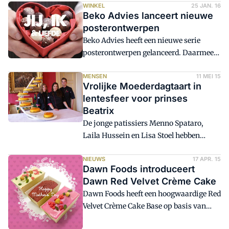
met het thema 'Prinsessen' aangeboden
WINKEL
25 JAN. 16
Beko Advies lanceert nieuwe
aan Prinses Beatrix. Dit is een jaarlijks
posterontwerpen
terugkerend initiatief van alle
Beko Advies heeft een nieuwe serie
Nederlandse ambachtelijke brood- en
posterontwerpen gelanceerd. Daarmee
banketbakkers. De aanbieding vond
kunnen (banket)bakkers en patissiers
plaats op Paleis Noordeinde in Den
volgens de specialist in
MENSEN
11 MEI 15
Haag.
Vrolijke Moederdagtaart in
bedrijfseconomische, bedrijfskundige,
lentesfeer voor prinses
vaktechnische en commerciële adviezen
Beatrix
2016 'fris en nieuw beginnen'.
De jonge patissiers Menno Spataro,
Laila Hussein en Lisa Stoel hebben
afgelopen vrijdag de Moederdagtaart
aangeboden aan Prinses Beatrix,
NIEUWS
17 APR. 15
Dawn Foods introduceert
beschermvrouwe van de NBOV.
Dawn Red Velvet Crème Cake
Dawn Foods heeft een hoogwaardige Red
Velvet Crème Cake Base op basis van
natuurlijke kleurstoffen geïntroduceerd,