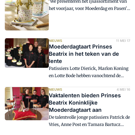
'We presenteren het ijsassortiment van
banketbakkers.
het voorjaar, voor Moederdag en Pasen'
legt Erik van Leyden van Vipam uit.
NIEUWS
11 MEI 17
Moederdagtaart Prinses
Beatrix in het teken van de
lente
Patissiers Lotte Dierick, Marlon Koning
en Lotte Bode hebben vanochtend de
Moederdagtaart aangeboden aan Prinses
Beatrix. De aanbieding vond plaats op
NIEUWS
4 MEI 16
Vaktalenten bieden Prinses
Paleis Noordeinde namens alle
Beatrix Koninklijke
Nederlandse ambachtelijke brood- en
Moederdagtaart aan
banketbakkers.
De talentvolle jonge patissiers Patrick de
Vries, Anne Post en Tamara Bartucz
hebben vanochtend de Moederdagtaart