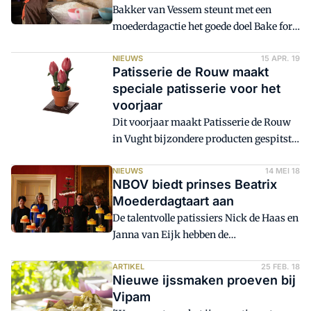
Bakker van Vessem steunt met een
moederdagactie het goede doel Bake for
Life.
NIEUWS
15 APR. 19
Patisserie de Rouw maakt
speciale patisserie voor het
voorjaar
Dit voorjaar maakt Patisserie de Rouw
in Vught bijzondere producten gespitst
op de feestdagen in het voorjaar.
Waaronder een spectaculair hart met
NIEUWS
14 MEI 18
NBOV biedt prinses Beatrix
vleugels ter ere van de liefde en
Moederdagtaart aan
Moederdag. Een ander nieuw product is
De talentvolle patissiers Nick de Haas en
een ode aan Holland in de vorm van een
Janna van Eijk hebben de
bijzondere chocolade-tulp in een vaasje.
Moederdagtaart aangeboden aan prinses
Beatrix. De aanbieding vond plaats op
ARTIKEL
25 FEB. 18
Nieuwe ijssmaken proeven bij
Paleis Noordeinde namens alle
Vipam
Nederlandse ambachtelijke brood- en