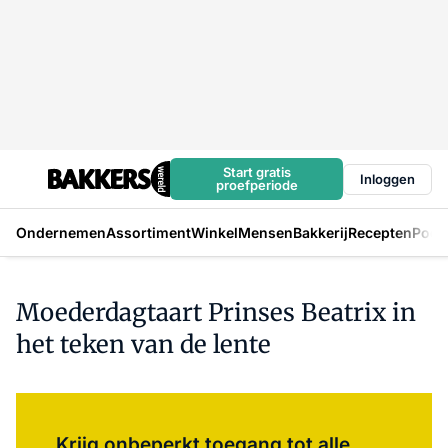
Start gratis
Inloggen
proefperiode
Ondernemen
Assortiment
Winkel
Mensen
Bakkerij
Recepten
Podc
Moederdagtaart Prinses Beatrix in
het teken van de lente
Log in
om dit artikel te lezen.
Krijg onbeperkt toegang tot alle