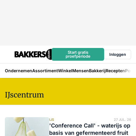
Start gratis
Inloggen
proefperiode
Ondernemen
Assortiment
Winkel
Mensen
Bakkerij
Recepten
Podc
IJscentrum
IJS
27 JUL. 26
'Conference Call' - waterijs op
basis van gefermenteerd fruit