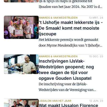
IJs & Spijs in Haps is gekroond tot
Dit jaar draait de Gouden IJsspatel om de
IJssalon van het Jaar 2024. Na 2017 is dit
smaak chocolade-sorbetijs.
de tweede keer dat de ijsalon van Mark
en Jade van Gaal de felbegeerde prijs in
AWARDS & VAKWEDSTRIJDEN
13 MRT. 24
't IJshofje maakt lekkerste ijs -
de wacht sleept.
De Smaak! komt met mooiste
ijscoupe
Het lekkerste perenijs wordt gemaakt
door Myrne Meulendijks van 't IJshofje
uit Meijel. De mooiste ijscoupe is
afkomstig van Gijs Kennis van De
AWARDS & VAKWEDSTRIJDEN
15 DEC. 23
Inschrijvingen IJsVak-
Smaak! Chocolade & IJs uit Eersel. Dat
Wedstrijden geopend; nog
werd maandag 11 maart bekendgemaakt
twee dagen de tijd voor
tijdens de IJsVak-Wedstrijden in
opgave Gouden IJsspatel
Gorinchem.
De inschrijving voor de IJsVak-
Wedstrijden van de Vereniging van
Ambachtelijke IJsbereiders is geopend.
In verband met de voorrondes van De
IJSSALON VAN HET JAAR
12 JUN. 23
Wat maakt IJssalon Florence