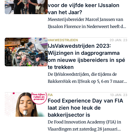
Gouden IJsspatel kun je je tot uiterlijk 24
voor de vijfde keer IJssalon
december inschrijven als deelnemer.
van het Jaar?
Voor De Gouden IJscreatie staat de
Meesterijsbereider Marcel Janssen van
deadline op 25 februari.
IJssalon Florence in Nederweert heeft de
titel IJssalon van het Jaar in 2002, 2011
en 2013 in de wacht gesleept. Zijn zoon
VAKWEDSTRIJDEN
20 JAN. 23
IJsVakwedstrijden 2023:
Steff, die het bedrijf komend jaar
Wijzingen in dagprogramma
overneemt, won de wedstrijd in 2018. Dit
om nieuwe ijsbereiders in spé
jaar eindigt de ijssalon wederom op de
te trekken
eerste plaats. Wat is het geheim achter
De IJsVakwedstrijden, die tijdens de
het succes?
BakkersVak en IJSvak op 5, 6 en 7 maart
in Evenementenhal Gorinchem worden
gehouden, hebben dit jaar een nieuwe
FIA
13 JAN. 23
Food Experience Day van FIA
indeling gekregen. 'Gewoonlijk was op
laat zien hoe leuk de
zondag de SVH Meesterijsbereidersdag,
bakkerijsector is
op maandag de Gouden IJsspatel en op
De Food Innovation Academy (FIA) in
dinsdag de Gouden IJscreatie. Echter
Vlaardingen zet zaterdag 28 januari
hebben we voor dit jaar besloten om de