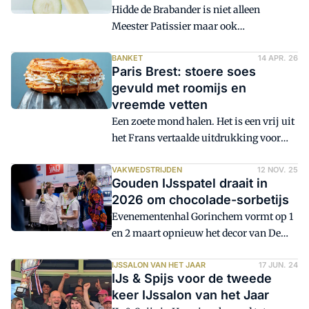
Hidde de Brabander is niet alleen
Meester Patissier maar ook
Meesterijsbereider. Nu de hitte iedereen
naar het hoofd dreigt te stijgen, zorgt hij
BANKET
14 APR. 26
Paris Brest: stoere soes
met deze 'Conference Call' voor
gevuld met roomijs en
aangename verkoeling die menige
vreemde vetten
consument zal verrassen.
Een zoete mond halen. Het is een vrij uit
het Frans vertaalde uitdrukking voor
een zoet dessert na een heerlijke
maaltijd of voor iets lekkers bij de koffie.
VAKWEDSTRIJDEN
12 NOV. 25
Gouden IJsspatel draait in
Deze Paris Brest voldoet daar
2026 om chocolade-sorbetijs
ruimschoots aan, zeker in combinatie
Evenementenhal Gorinchem vormt op 1
met hazelnootijs.
en 2 maart opnieuw het decor van De
Dag van het Ambacht. Een van de
hoogtepunten op het programma zijn de
IJSSALON VAN HET JAAR
17 JUN. 24
IJs & Spijs voor de tweede
IJsVak-wedstrijden van de Vereniging
keer IJssalon van het Jaar
van Ambachtelijke IJsbereiders (VAIJ).