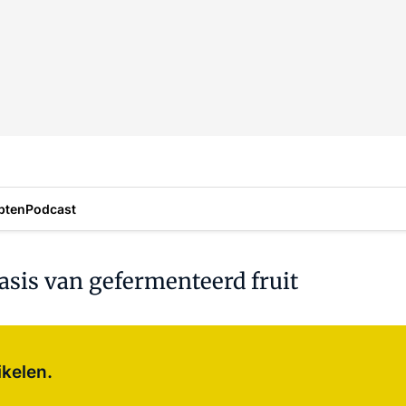
pten
Podcast
basis van gefermenteerd fruit
Log in
om dit artikel te lezen.
ikelen.