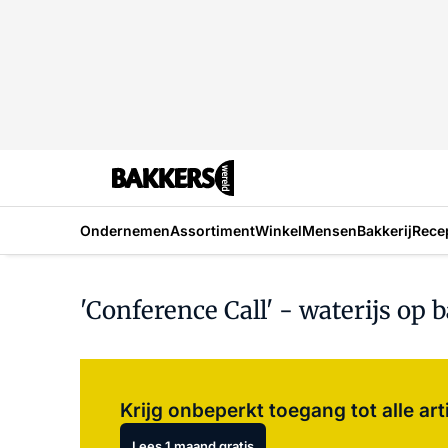
Ondernemen
Assortiment
Winkel
Mensen
Bakkerij
Rece
'Conference Call' - waterijs op 
Krijg onbeperkt toegang tot alle art
Lees 1 maand gratis