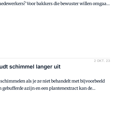
 medewerkers? Voor bakkers die bewuster willen omgaan
docent Folkert Fennema praktische handvatten,
2 OKT. 23
oudt schimmel langer uit
 schimmelen als je ze niet behandelt met bijvoorbeeld
n gebufferde azijn en een plantenextract kan de
en.