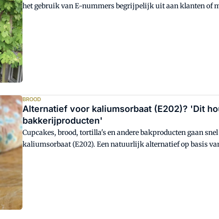
het gebruik van E-nummers begrijpelijk uit aan klanten of
met additieven biedt een nieuw naslagwerk van technologie
inclusief uitleg, toepassingen en leveranciersinformatie.
BROOD
Alternatief voor kaliumsorbaat (E202)? 'Dit h
bakkerijproducten'
Cupcakes, brood, tortilla's en andere bakproducten gaan snel
kaliumsorbaat (E202). Een natuurlijk alternatief op basis va
schimmel echter nog langer weghouden uit bakkerijproduct