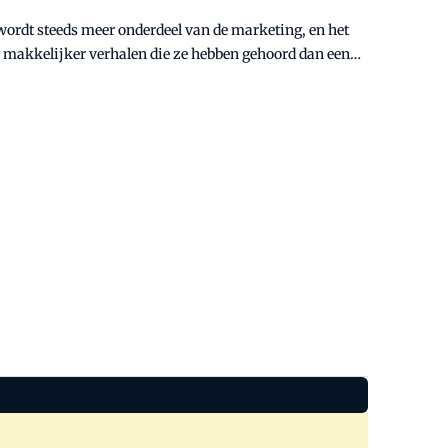
 wordt steeds meer onderdeel van de marketing, en het
 makkelijker verhalen die ze hebben gehoord dan een
atste jaren, de Rabobank had ooit Jochem de Bruin en
bleek dat de bank sjoemelde.