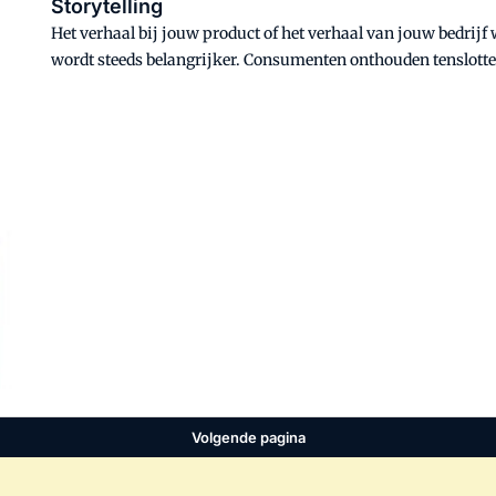
Storytelling
Het verhaal bij jouw product of het verhaal van jouw bedrijf
wordt steeds belangrijker. Consumenten onthouden tenslotte
standaardtekst met feiten. Storytelling is niet iets van de la
werkte daarmee op een leuke manier aan hun imago. Totdat 
Volgende pagina