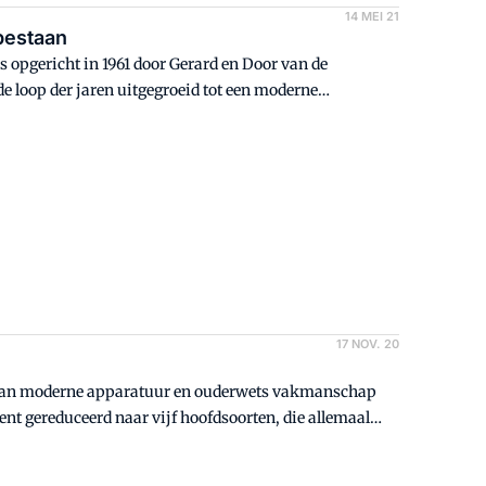
14 MEI 21
 bestaan
is opgericht in 1961 door Gerard en Door van de
 de loop der jaren uitgegroeid tot een moderne
17 NOV. 20
p van moderne apparatuur en ouderwets vakmanschap
ent gereduceerd naar vijf hoofdsoorten, die allemaal
gingen. Kwaliteit en herkomst staan centraal.