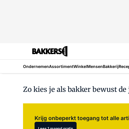
Ondernemen
Assortiment
Winkel
Mensen
Bakkerij
Rece
Zo kies je als bakker bewust d
Krijg onbeperkt toegang tot alle art
Lees 1 maand gratis