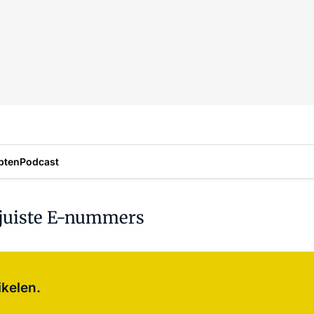
pten
Podcast
e juiste E-nummers
Log in
om dit artikel te lezen.
ikelen.