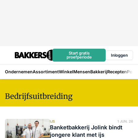
Start gratis
Inloggen
proefperiode
Ondernemen
Assortiment
Winkel
Mensen
Bakkerij
Recepten
Podc
Bedrijfsuitbreiding
IJS
1 JUN. 26
Banketbakkerij Jolink bindt
jongere klant met ijs