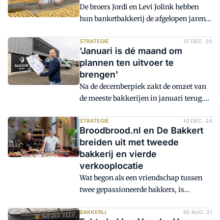
De broers Jordi en Levi Jolink hebben
hun banketbakkerij de afgelopen jaren
klaargemaakt voor verdere groei. In
2023 betrokken ze daartoe een
STRATEGIE
15 DEC. 25
'Januari is dé maand om
gloednieuwe, duurzame banketbakkerij
plannen ten uitvoer te
in Brummen. Ook heeft de familie een
brengen'
manier bedacht om jongeren als klant
Na de decemberpiek zakt de omzet van
voor de banketbakkerij te behouden. Met
de meeste bakkerijen in januari terug.
ijs. 'Normaal ben je ze tussen hun 12de
Hoe vul je deze maand in als bakker? Stel
en 25ste jaar kwijt.'
je alles in het werk om toch je omzet op
STRATEGIE
10 DEC. 24
Broodbrood.nl en De Bakkert
te krikken? Of focus je in januari bewust
breiden uit met tweede
op andere zaken, die belangrijk zijn
bakkerij en vierde
voor de ontwikkeling van je bedrijf? Luc
verkooplocatie
Paulissen van Bakkerij Paulissen deelt
Wat begon als een vriendschap tussen
zijn ervaringen en tips.
twee gepassioneerde bakkers, is
uitgegroeid tot drie winkels en één
bakkerij onder de noemer broodbrood.nl
BAKKERIJ
30 AUG. 21