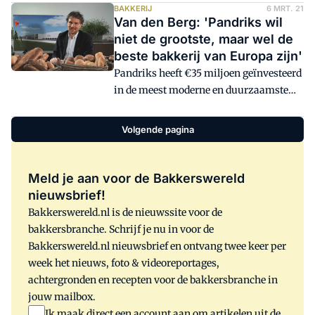
buitenland. Naast het standaard
BAKKERIJ
6 MRT. 21
Van den Berg: 'Pandriks wil
pepernotenassortiment gaat de
niet de grootste, maar wel de
producent ook chocolade aanbieden.
beste bakkerij van Europa zijn'
Pandriks heeft €35 miljoen geïnvesteerd
in de meest moderne en duurzaamste
bake-off lijn van Europa en wellicht
zelfs van de wereld. Met de hogere
Volgende pagina
productiecapaciteit wil de snelgroeiende
bakkerij kunnen voldoen aan de
toenemende vraag uit binnen- en
Meld je aan voor de Bakkerswereld
buitenland. 'We willen de beste bake-off
nieuwsbrief!
bakkerij van Europa zijn én blijven',
Bakkerswereld.nl is de nieuwssite voor de
zegt CEO Peter van den Berg. Hoe wil hij
bakkersbranche. Schrijf je nu in voor de
dit realiseren?
Bakkerswereld.nl nieuwsbrief en ontvang twee keer per
week het nieuws, foto & videoreportages,
achtergronden en recepten voor de bakkersbranche in
jouw mailbox.
Ik maak direct een account aan om artikelen uit de