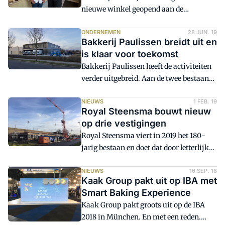
met zijn andere activiteiten. Dat meldt
nieuwe winkel geopend aan de
De Stentor.
Tempelierstraat in Oosterhout. Het is de
vijfde winkel voor het bedrijf.
ONDERNEMEN
28 JUN. 19
Bakkerij Paulissen breidt uit en
is klaar voor toekomst
Bakkerij Paulissen heeft de activiteiten
verder uitgebreid. Aan de twee bestaande
productieruimten heeft het bedrijf uit
Maastricht een broodbakkerij
NIEUWS
1 FEB. 19
Royal Steensma bouwt nieuw
toegevoegd. En die recent gebouwde
op drie vestigingen
bakkerij biedt, naast extra omzet, ook
Royal Steensma viert in 2019 het 180-
nog eens uitbreidingsmogelijkheden.
jarig bestaan en doet dat door letterlijk
en figuurlijk flink aan de weg te
timmeren. Momenteel wordt er
NIEUWS
16 SEP. 18
Kaak Group pakt uit op IBA met
namelijk op alle drie de vestigingen van
Smart Baking Experience
de producent van bakkerijgrondstoffen
Kaak Group pakt groots uit op de IBA
nieuw gebouwd.
2018 in München. En met een reden.