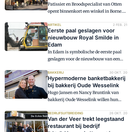
Patissier en Broodspecialist van Otten
opent binnenkort een winkel in Borne.
Met een verdere uitbreiding van het
aantal winkels in Twente gaat een lang
ARTIKEL
2 FEB. 21
Eerste paal geslagen voor
gekoesterde wens in vervulling.
nieuwbouw Royal Smilde in
Edam
In Edam is symbolische de eerste paal
geslagen voor de nieuwbouw van een
kantoor met productiehal voor Royal
Smilde Bakery. Aan de Stegge Twello
BAKKERIJ
30 OKT. 20
Hypermoderne banketbakkerij
realiseert het nieuwe bedrijfsgebouw op
bij bakkerij Oude Wesselink
de huidige locatie van Royal Smilde
Hugo Jansen en Nancy Bruntink van
Bakery aan de Hamerstraat in Edam.
bakkerij Oude Wesselink willen hun
bedrijf uitbreiden met een nieuwe
banketbakkerij boven op de bestaande
BEDRIJFSUITBREIDING
26 OKT. 20
Van der Veer trekt leegstaand
bakkerij in Lichtenvoorde.
restaurant bij bedrijf