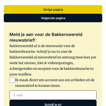
Want de turn key-specialist uit het
Gelderse Terborg, heeft een belofte in te
Vorige pagina
lossen. Dat doet Kaak met de Smart
Volgende pagina
Baking Experience.
Meld je aan voor de Bakkerswereld
nieuwsbrief!
Bakkerswereld.nl is de nieuwssite voor de
bakkersbranche. Schrijf je nu in voor de
Bakkerswereld.nl nieuwsbrief en ontvang twee keer per
week het nieuws, foto & videoreportages,
achtergronden en recepten voor de bakkersbranche in
jouw mailbox.
Ik maak direct een account aan om artikelen uit de
nieuwsbrief te kunnen lezen.
E-mail
Schrijf je in!