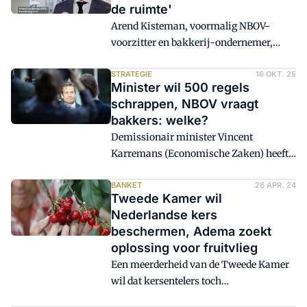
de ruimte'
Arend Kisteman, voormalig NBOV-
voorzitter en bakkerij-ondernemer,
roept de politiek op concrete
maatregelen te nemen tegen ratten en
STRATEGIE
16 OKT. 25
Minister wil 500 regels
muizen. Dat doet Kisteman vanuit zijn
schrappen, NBOV vraagt
rol als Tweede Kamerlid. 'Ondernemers
bakkers: welke?
zitten als ratten in de val. Wat de VVD
Demissionair minister Vincent
betreft gaan we hen daaruit bevrijden',
Karremans (Economische Zaken) heeft
meldt hij op social media.
eerder dit jaar beloofd 500 regels voor
ondernemers te schrappen. Dit moet
BANKET
26 APR. 24
Tweede Kamer wil
voor de zomer van 2026 gebeuren. De
Nederlandse kers
NBOV vraagt ondernemers nu om aan te
beschermen, Adema zoekt
geven van welke regels zij af willen.
oplossing voor fruitvlieg
Een meerderheid van de Tweede Kamer
wil dat kersentelers toch
bestrijdingsmiddelen kunnen gebruiken