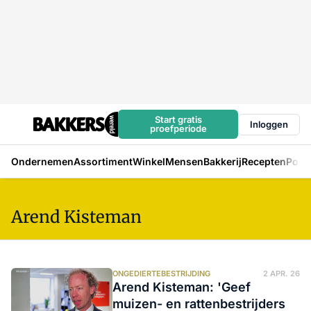
Start gratis
Inloggen
proefperiode
Ondernemen
Assortiment
Winkel
Mensen
Bakkerij
Recepten
Podc
Arend Kisteman
ONGEDIERTEBESTRIJDING
2 APR. 26
Arend Kisteman: 'Geef
muizen- en rattenbestrijders