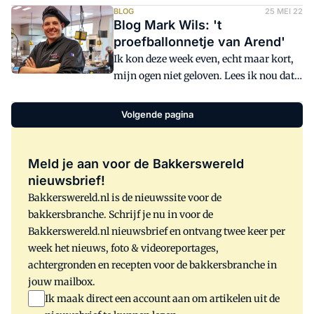
man hebben kunnen voeren, maar het
BLOG
25 MEI 22
zorgt voor smaak.
Blog Mark Wils: 't
begon met Arends column 'Snoeien doet
proefballonnetje van Arend'
bloeien' waarin hij aangeeft dat er te veel
Ik kon deze week even, echt maar kort,
mbo-scholen met een bakkersopleiding
mijn ogen niet geloven. Lees ik nou dat
zijn in Nederland. Mark Wils, vakdocent
de voorman van onze vakorganisatie
bij Summa in Eindhoven, reageerde:
NBOV, Arend Kisteman, een pleidooi
'Laten we proefballonnetjes als die van
Volgende pagina
houdt voor het sluiten van pakweg een
Arend Kisteman ferm doorprikken.'
derde van de bakkersscholen?
Meld je aan voor de Bakkerswereld
nieuwsbrief!
Bakkerswereld.nl is de nieuwssite voor de
bakkersbranche. Schrijf je nu in voor de
Bakkerswereld.nl nieuwsbrief en ontvang twee keer per
week het nieuws, foto & videoreportages,
achtergronden en recepten voor de bakkersbranche in
jouw mailbox.
Ik maak direct een account aan om artikelen uit de