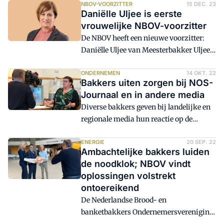
om de suzuki-fruitvlieg te bestrijden.
NBOV-VOORZITTER
15 DEC. 23
Daniëlle Uljee is eerste
Landbouwminister Adema wil deze
vrouwelijke NBOV-voorzitter
verbieden, waardoor de fruitteelt op een
De NBOV heeft een nieuwe voorzitter:
regelrechte ramp afstevent.
Daniëlle Uljee van Meesterbakker Uljee.
Daniëlle is de eerste vrouwelijke
voorzitter van de NBOV. Ze neemt de
ONDERNEMEN
14 OKT. 22
Bakkers uiten zorgen bij NOS-
plaats in van Arend Kisteman die per 6
Journaal en in andere media
december is benoemd tot lid van de
Diverse bakkers geven bij landelijke en
Tweede kamer.
regionale media hun reactie op de
uitgelekte plannen van het kabinet over
de TEK. Het ongeloof daarover is groot
ENERGIE
20 SEP. 22
Ambachtelijke bakkers luiden
en wordt breed gedragen. De zorgen zijn
de noodklok; NBOV vindt
zo niet nog groter. Het NOS Journaal
oplossingen volstrekt
besteedt er onder meer in uitzending van
ontoereikend
20 uur en in Nieuwsuur aandacht aan.
De Nederlandse Brood- en
banketbakkers Ondernemersvereniging