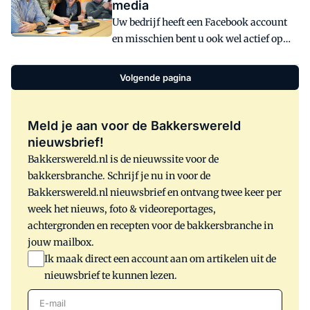
media
in één dagvullend event met als thema:
Uw bedrijf heeft een Facebook account
de nieuwe generatie consumenten. Het
en misschien bent u ook wel actief op
event vindt plaats op maandag 15 mei in
Twitter. Wat plaatst u op social media?
Amersfoort.
Weet u ook wat uw klanten echt willen?
Volgende pagina
Stelt u vragen aan uw klanten via social
media, roept u uw klanten op om hun
mening en advies te geven? De
Meld je aan voor de Bakkerswereld
workshop Social Media van Ambacht &
nieuwsbrief!
Business laat zien hoe u social media
Bakkerswereld.nl is de nieuwssite voor de
nog meer en beter kunt gebruiken voor
bakkersbranche. Schrijf je nu in voor de
uw bakkerij.
Bakkerswereld.nl nieuwsbrief en ontvang twee keer per
week het nieuws, foto & videoreportages,
achtergronden en recepten voor de bakkersbranche in
jouw mailbox.
Ik maak direct een account aan om artikelen uit de
nieuwsbrief te kunnen lezen.
E-mail