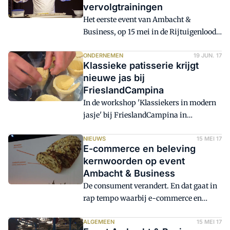
vervolgtrainingen
Het eerste event van Ambacht &
Business, op 15 mei in de Rijtuigenloods
in Amersfoort, is een goed concept
gebleken. Deelnemers en organisatie
ONDERNEMEN
19 JUN. 17
Klassieke patisserie krijgt
zijn door de bank genomen enthousiast.
nieuwe jas bij
FrieslandCampina
In de workshop 'Klassiekers in modern
jasje' bij FrieslandCampina in
Wageningen wordt hard gewerkt door de
enthousiaste deelnemers. De workshop
NIEUWS
15 MEI 17
E-commerce en beleving
is het vervolg op het onlangs gehouden
kernwoorden op event
Ambacht & Business event in
Ambacht & Business
Amersfoort.
De consument verandert. En dat gaat in
rap tempo waarbij e-commerce en
online verkopen steeds belangrijker
worden. Het aanzetten van het lymbisch
ALGEMEEN
15 MEI 17