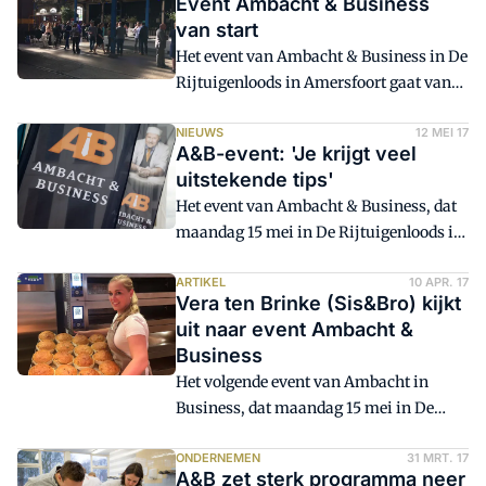
Event Ambacht & Business
systeem in de hersenen is de manier om
van start
de gewenste beleving bij de klant op te
Het event van Ambacht & Business in De
roepen.
Rijtuigenloods in Amersfoort gaat van
start. De meeste deelnemers hebben de
files doorstaan en zijn binnen.
NIEUWS
12 MEI 17
A&B-event: 'Je krijgt veel
uitstekende tips'
Het event van Ambacht & Business, dat
maandag 15 mei in De Rijtuigenloods in
Amersfoort wordt gehouden, staat in het
teken van de nieuwe generatie
ARTIKEL
10 APR. 17
Vera ten Brinke (Sis&Bro) kijkt
consumenten. Deelneemster Vera ten
uit naar event Ambacht &
Brinke van Sis&Bro Bakery in Ommen is
Business
razend enthousiast. 'Je krijgt veel
Het volgende event van Ambacht in
praktische tips die uitstekend toegepast
Business, dat maandag 15 mei in De
kunnen worden in je eigen bedrijf.'
Rijtuigenloods in Amersfoort wordt
gehouden, staat in het teken van de
ONDERNEMEN
31 MRT. 17
A&B zet sterk programma neer