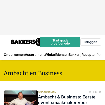
Start gratis
Inloggen
proefperiode
Ondernemen
Assortiment
Winkel
Mensen
Bakkerij
Recepten
Podc
Ambacht en Business
ONDERNEMEN
21 JUN. 17
Ambacht & Business: Eerste
event smaakmaker voor