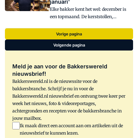
januari'
lekkerste producten bakken, ze
Elke bakker kent het wel: december is
aantrekkelijk presenteren en jezelf
een topmaand. De kerststollen,
onderscheiden van de rest.
oliebollen en amandelstaven vliegen je
winkel uit. De sfeer is feestelijk, de
Vorige pagina
kassa rinkelt, en het voelt alsof iedereen
Volgende pagina
trek heeft. Maar dan komt januari, en
opeens is het stil. Klanten gaan op dieet,
zijn blut na de feestdagen of hebben
Meld je aan voor de Bakkerswereld
gewoon minder zin in luxe lekkernijen.
nieuwsbrief!
Maar waarom zou je dat moeten
Bakkerswereld.nl is de nieuwssite voor de
accepteren?
bakkersbranche. Schrijf je nu in voor de
Bakkerswereld.nl nieuwsbrief en ontvang twee keer per
week het nieuws, foto & videoreportages,
achtergronden en recepten voor de bakkersbranche in
jouw mailbox.
Ik maak direct een account aan om artikelen uit de
nieuwsbrief te kunnen lezen.