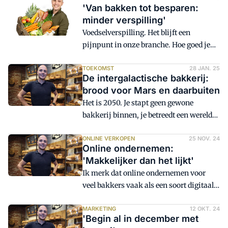
'Van bakken tot besparen:
hun vaste rondje en kwamen overal even
minder verspilling'
binnen. Je kende elkaar, stuurde klanten
Voedselverspilling. Het blijft een
door ('Loop ook even bij de buurman
pijnpunt in onze branche. Hoe goed je
binnen, hij heeft vandaag iets lekkers!')
ook je best doet, aan het eind van de dag
en samen zorgde je voor levendigheid in
zit je vaak met producten die nét niet
TOEKOMST
28 JAN. 25
de buurt. Maar de tijden zijn veranderd.
De intergalactische bakkerij:
verkocht zijn. En dan? Weggooien voelt
brood voor Mars en daarbuiten
zonde, maar wat doe je ermee?
Het is 2050. Je stapt geen gewone
bakkerij binnen, je betreedt een wereld
die je zintuigen wakker maakt. De
bakker is niet verdwenen, maar
ONLINE VERKOPEN
25 NOV. 24
Online ondernemen:
geëvolueerd.
'Makkelijker dan het lijkt'
Ik merk dat online ondernemen voor
veel bakkers vaak als een soort digitaal
doolhof voelt. Terwijl de kern van
ondernemen, of je dat nou online of
MARKETING
12 OKT. 24
'Begin al in december met
offline doet, hetzelfde is: fans maken, de