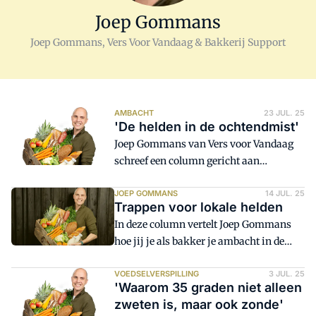
Joep Gommans
Joep Gommans, Vers Voor Vandaag & Bakkerij Support
AMBACHT
23 JUL. 25
'De helden in de ochtendmist'
Joep Gommans van Vers voor Vandaag
schreef een column gericht aan
consumenten. Het is een ode aan het
ambacht, die hij ook graag met bakkers,
JOEP GOMMANS
14 JUL. 25
Trappen voor lokale helden
deze helden in de ochtendmist, wil delen.
In deze column vertelt Joep Gommans
hoe jij je als bakker je ambacht in de
schijnwerpers zet via een landelijke
fietsenkaart die al meer dan 19.000
VOEDSELVERSPILLING
3 JUL. 25
'Waarom 35 graden niet alleen
foodies verbindt.
zweten is, maar ook zonde'