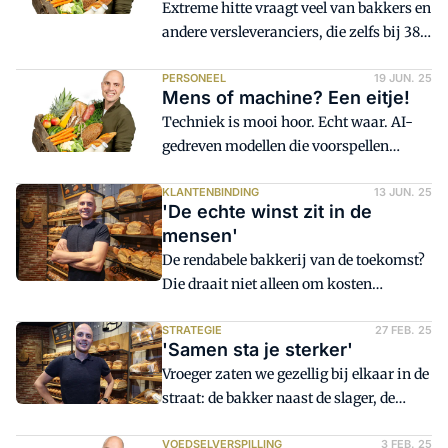
Extreme hitte vraagt veel van bakkers en
andere versleveranciers, die zelfs bij 38
graden in de schaduw toch doorwerken.
Tegelijkertijd jaagt de hitte
PERSONEEL
19 JUN. 25
Mens of machine? Een eitje!
voedselverspilling aan, schrijft Joep
Techniek is mooi hoor. Echt waar. AI-
Gommans in een aan consumenten
gedreven modellen die voorspellen
gerichte column. Hij roept klanten op bij
hoeveel je moet bakken op een druilerige
hitte niet alleen aan hun plantjes op het
dinsdag. Slimme prullenbakken die
KLANTENBINDING
13 JUN. 25
balkon, maar ook met hun vershelden
'De echte winst zit in de
exact registreren wat je weggooit.
mee te denken.
mensen'
Automatisering die je helpt om minder
De rendabele bakkerij van de toekomst?
te verspillen, om efficiënter te werken.
Die draait niet alleen om kosten
En ja, ook platforms zoals Vers Voor
drukken, slimmer automatiseren of de
Vandaag die zorgen dat lekkernijen niet
nieuwste oven. Die draait om fans en
STRATEGIE
27 FEB. 25
onnodig eindigen in de kliko. Maar laten
'Samen sta je sterker'
ambassadeurs. Niet alleen buiten je
we eerlijk zijn: zonder de mens stelt dat
Vroeger zaten we gezellig bij elkaar in de
bedrijf, maar vooral ook daarbinnen.
allemaal niks voor.
straat: de bakker naast de slager, de
groenteman om de hoek en de kaasboer
een paar deuren verder. Klanten deden
VOEDSELVERSPILLING
3 FEB. 25