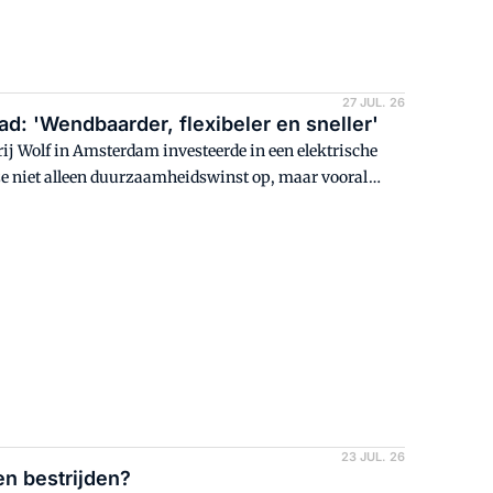
27 JUL. 26
tad: 'Wendbaarder, flexibeler en sneller'
ij Wolf in Amsterdam investeerde in een elektrische
deze niet alleen duurzaamheidswinst op, maar vooral
et aan.
23 JUL. 26
en bestrijden?