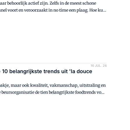
jaar behoorlijk actief zijn. Zelfs in de meest schone
nel voort en veroorzaakt in no time een plaag. Hoe kun
ert Bregje Wertheim weet raad.
16 JUL. 26
 belangrijkste trends uit 'la douce
bakje, maar ook kwaliteit, vakmanschap, uitstraling en
e beursorganisatie de tien belangrijkste foodtrends voor
kkers relevant zijn.