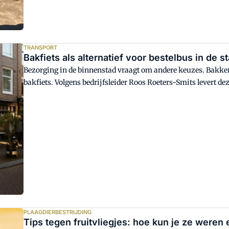
TRANSPORT
Bakfiets als alternatief voor bestelbus in de s
Bezorging in de binnenstad vraagt om andere keuzes. Bakker
bakfiets. Volgens bedrijfsleider Roos Roeters-Smits levert 
snelheid, flexibiliteit en grip op de logistiek. Zo pakte Wolf h
PLAAGDIERBESTRIJDING
Tips tegen fruitvliegjes: hoe kun je ze weren 