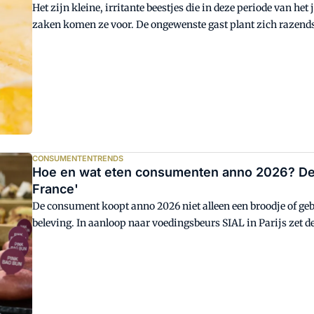
Het zijn kleine, irritante beestjes die in deze periode van het 
zaken komen ze voor. De ongewenste gast plant zich razends
je deze kleine beestjes weren en bestrijden? Fruitvliegjesexp
CONSUMENTENTRENDS
Hoe en wat eten consumenten anno 2026? De 10
France'
De consument koopt anno 2026 niet alleen een broodje of ge
beleving. In aanloop naar voedingsbeurs SIAL in Parijs zet d
2026 op een rij. Daarin staan ontwikkelingen die ook voor ba