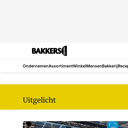
Ondernemen
Assortiment
Winkel
Mensen
Bakkerij
Rece
Uitgelicht