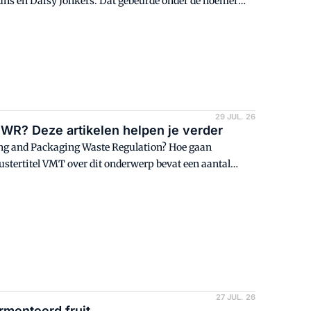
ns en Daisy Jonkers. Dat gebeurde onder de noemer
nog eens op een rij. De link naar de actualiteit is
blijft nodig.
29 JUL. 26
PWR? Deze artikelen helpen je verder
ging and Packaging Waste Regulation? Hoe gaan
stertitel VMT over dit onderwerp bevat een aantal
27 JUL. 26
rmenteerd fruit