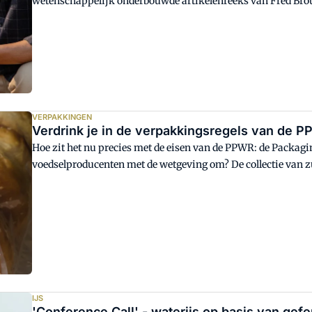
wetenschappelijk onderbouwde artikelenreeks van Fred Brou
'Well on Wheat'. In dit artikel zet Bakkerswereld die verhalen 
opnieuw zichtbaar: goede voorlichting over broodgezondheid 
VERPAKKINGEN
Verdrink je in de verpakkingsregels van de P
Hoe zit het nu precies met de eisen van de PPWR: de Packa
voedselproducenten met de wetgeving om? De collectie van zu
'must reads'.
IJS
'Conference Call' - waterijs op basis van gefe