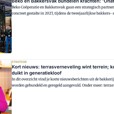
Beko en Bakkersvak bundelen krachten: 'Onafha
Beko Coöperatie en Bakkersvak gaan een strategisch partner
concreet gestalte in 2027, tijdens de tweejaarlijkse bakkers
desgevraagd dat Bakkersvak onafhankelijk blijft en geen ex
STRATEGIE
Kort nieuws: terrasverneveling wint terrein; ko
duikt in generatiekloof
In dit overzicht vind je korte nieuwsberichten uit de bakke
worden gebundeld en geregeld aangevuld. Onder meer: terras
maakt van het ontbijt weer traditioneel event; Bakery Inst
duikt in de generatiekloof;. Robusta-koffie krijgt een eigen 