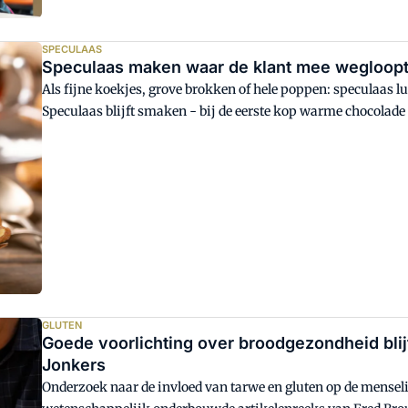
SPECULAAS
Speculaas maken waar de klant mee wegloop
Als fijne koekjes, grove brokken of hele poppen: speculaas lu
Speculaas blijft smaken - bij de eerste kop warme chocolad
kunnen goede sier maken met deze publiekslieveling.
GLUTEN
Goede voorlichting over broodgezondheid blijf
Jonkers
Onderzoek naar de invloed van tarwe en gluten op de menselij