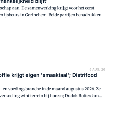
nkelijkheid blijft'
schap aan. De samenwerking krijgt voor het eerst
- en ijsbeurs in Gorinchem. Beide partijen benadrukken
clusief Beko-evenement wordt.
5 AUG. 26
ffie krijgt eigen 'smaaktaal'; Distrifood
rij- en voedingsbranche in de maand augustus 2026. Ze
verkoeling wint terrein bij horeca; Dudok Rotterdam
itute komt met nieuw jubileummagazine; Distrifood
'smaaktaal'