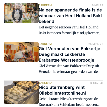
'Voorproeven op de Markt' in het
centrum van 's-Hertogenbosch. In de
BAKKERIJ
9 MEI 22
Na een spannende finale is de
week van 8 tot en met 15 oktober vinden
winnaar van Heel Holland Bakt
allerlei activiteiten plaats, zoals 'Jong
bekend
Altena Bakt'. Hierbij proberen duo's in de
Het negende seizoen van Heel Holland
leeftijd van twaalf tot en met achttien
Bakt is tot een feestelijk eind gekomen,
jaar in het Altena College in Sleeuwijk de
met als winnaar: de dertigjarige Enzo uit
lekkerste 'Altenataart' te bakken. Deze
Amsterdam. Hij stond in de finale met
BAKKERIJ
25 MRT. 22
wordt vervolgens verkocht door bakkerij
Giel Vermeulen van Bakkertje
Zeinab en Tom. De finalisten waren
Verba.
Deeg maakt Lekkerste
enorm aan elkaar gewaagd, het bleef tot
Brabantse Worstenbroodje
het laatste moment spannend wie zou
Giel Vermeulen van Bakkertje Deeg uit
winnen.
Heusden is winnaar geworden van de
strijd om Het Lekkerste Brabantse
Worstenbroodje 2022. De winnaar kreeg
BAKKERIJ
18 DEC. 21
Nico Sterrenberg wint
de felbegeerde wisseltrofee
Oliebollentestonline.nl
woensdagavond in De Rooi Pannen in
Gebakkraam Nico Sterrenberg aan de
Eindhoven uit handen van Rob
Koemarkt in Schiedam heeft met een
Scheepers, bekend tonprater, entertainer