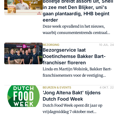
Bolletje breidt assorti uit, Shell
pindakaas, banaan, bacon en jam
in zee met Den Blijker, uni's
uitgeroepen tot winnaar door Friso en
gaan plantaardig, HHB begint
Martijn Nelis van @Broodjestester en
eerder
het Nederlands Bakkerij Centrum.
Deze week opvallend in het nieuws,
waarbij consumententrends centraal
staan: Bolletje breidt assortiment uit en
zet opnieuw Bakker Daan in ter
BEZORGING
10 JUL. 24
Bezorgservice laat
promotie; het nieuwe uitzendseizoen
Doetinchemse Bakker Bart-
van Heel Holland Bakt staat in de
franchiser floreren
startblokken; energie-gigant Shell huurt
Linda en Martijn Wolsink, Bakker Bart-
topkok Herman den Blijker in om
franchisenemers voor de vestiging
culinaire specials op de kaart te zetten.
Doetinchem, zijn genomineerd voor
En bijna 88% van hogescholen en
Franchisenemer van het Jaar 2024. Dat
BEURZEN & EVENTS
4 OKT. 22
universiteiten maakt werk van de
'Jong Altena Bakt' tijdens
komt mede door hun uitstekende
eiwittransitie.
Dutch Food Week
bezorgservice. Samen met nog twaalf
Dutch Food Week opent dit jaar op
andere ondernemers dingen Linda en
vrijdagmiddag 7 oktober met
Martijn mee naar deze titel.