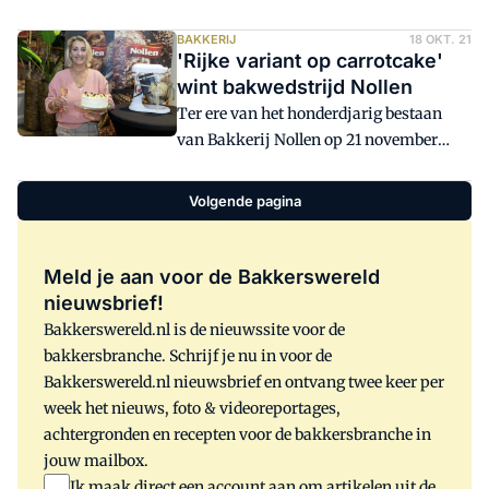
tien de vierde Oliebollentestonline.nl
en columnist.
gewonnen. Vandaag heeft de club van
BAKKERIJ
18 OKT. 21
'Rijke variant op carrotcake'
anonieme vrijwilligers, ondersteund
wint bakwedstrijd Nollen
door twee eveneens anonieme experts,
Ter ere van het honderdjarig bestaan
de winnaars per provincie gepubliceerd.
van Bakkerij Nollen op 21 november
2021, gaf eigenaar Vincent Nollen
getalenteerde hobbybakkers dit jaar de
Volgende pagina
unieke kans om de jubileumtaart van
Bakkerij Nollen te bedenken en te
ontwikkelen. Zaterdag tijdens de finale
Meld je aan voor de Bakkerswereld
van deze bakwedstrijd 'Nollen 100 jaar,
nieuwsbrief!
bakken maar!' won Heidi met haar rijke
Bakkerswereld.nl is de nieuwssite voor de
variant op een carrotcake met banaan en
bakkersbranche. Schrijf je nu in voor de
ananas.
Bakkerswereld.nl nieuwsbrief en ontvang twee keer per
week het nieuws, foto & videoreportages,
achtergronden en recepten voor de bakkersbranche in
jouw mailbox.
Ik maak direct een account aan om artikelen uit de