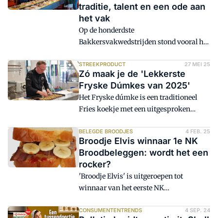
traditie, talent en een ode aan
het vak
Op de honderdste
Bakkersvakwedstrijden stond vooral het
vak centraal: van een ode aan Mondial-
du-Pain-winnaars Féra de Vries en Roy
STREEKPRODUCT
27 MEI 25
Zó maak je de 'Lekkerste
Schepers tot het afscheid van jurylid
Fryske Dúmkes van 2025'
Nico Bloem en natuurlijk de
Het Fryske dúmke is een traditioneel
bekendmaking van de kampioenen. 'De
Fries koekje met een uitgesproken
organisatie wil de lijn van
smaak van anijs en amandel. Meester
professionalisering en
Boulanger Wietse Schiere legt uit hoe
BELEGDE BROODJES
4 FEB. 25
talentontwikkeling voortzetten', vertelt
Broodje Elvis winnaar 1e NK
deze brosse, anijsrijke lekkernij tot in
spreekstalmeester Hanno Spanninga.
Broodbeleggen: wordt het een
perfectie gebakken kan worden.
'De wedstrijden zijn springlevend.'
rocker?
'Broodje Elvis' is uitgeroepen tot
winnaar van het eerste NK
Broodbeleggen. Uit alle meer dan 440
inzendingen is deze brioche met
CONSUMENTENTRENDS
4 SEP. 24