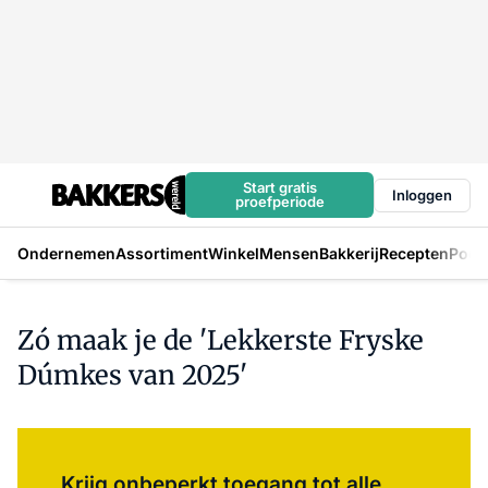
Start gratis
Inloggen
proefperiode
Ondernemen
Assortiment
Winkel
Mensen
Bakkerij
Recepten
Podc
Zó maak je de 'Lekkerste Fryske
Dúmkes van 2025'
Log in
om dit artikel te lezen.
Krijg onbeperkt toegang tot alle