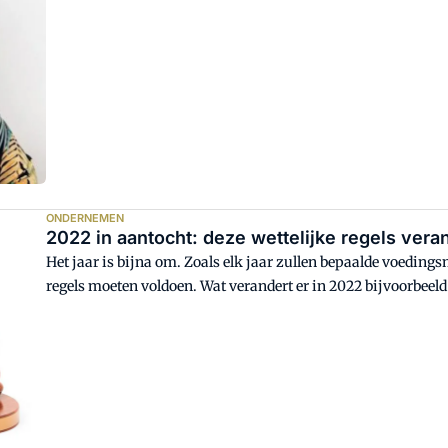
ONDERNEMEN
2022 in aantocht: deze wettelijke regel
Het jaar is bijna om. Zoals elk jaar zullen bepaalde voeding
regels moeten voldoen. Wat verandert er in 2022 bijvoorbeeld
houdbaarheidsdata, de Nutri-Score en claims? VMT zet de bel