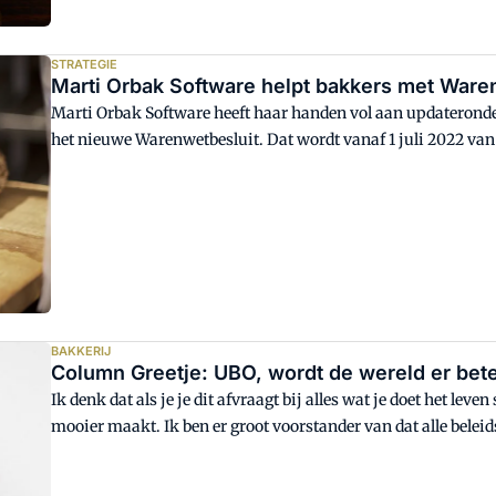
STRATEGIE
Marti Orbak Software helpt bakkers met Ware
Marti Orbak Software heeft haar handen vol aan updateronde 
het nieuwe Warenwetbesluit. Dat wordt vanaf 1 juli 2022 v
brood moet dan doorgevoerd zijn.
BAKKERIJ
Column Greetje: UBO, wordt de wereld er bet
Ik denk dat als je je dit afvraagt bij alles wat je doet het lev
mooier maakt. Ik ben er groot voorstander van dat alle beleid
helpt deze regel de wereld beter te maken?