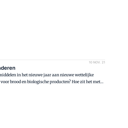
10 NOV. 21
s veranderen
smiddelen in het nieuwe jaar aan nieuwe wettelijke
 voor brood en biologische producten? Hoe zit het met
angrijkste wijzigingen op een rij.