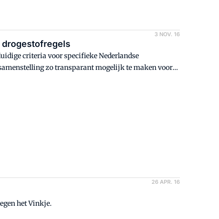
3 NOV. 16
e drogestofregels
uidige criteria voor specifieke Nederlandse
dsamenstelling zo transparant mogelijk te maken voor
g van de wettelijke drogestofbepaling.
26 APR. 16
egen het Vinkje.