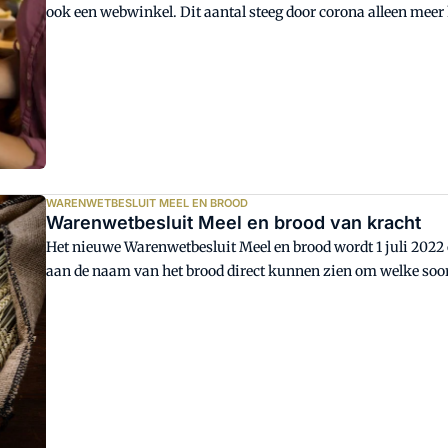
ook een webwinkel. Dit aantal steeg door corona alleen meer
webwinkels en e-mails rekening houden? De NBOV geeft een 
WARENWETBESLUIT MEEL EN BROOD
Warenwetbesluit Meel en brood van kracht
Het nieuwe Warenwetbesluit Meel en brood wordt 1 juli 2022
aan de naam van het brood direct kunnen zien om welke soort