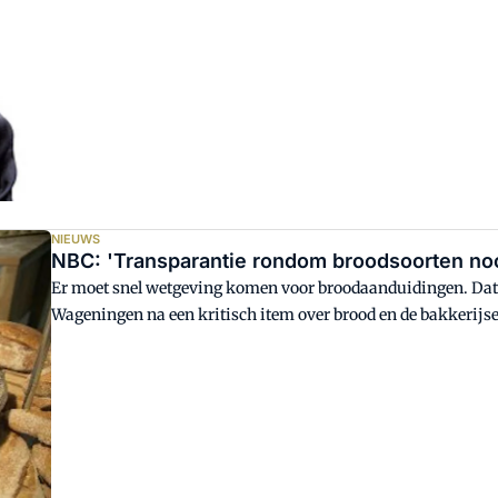
supermarkt of bij de speciaalzaak aankopen. Want levensmi
dubbeltje op de eerste rij te zitten.
NIEUWS
NBC: 'Transparantie rondom broodsoorten noo
Er moet snel wetgeving komen voor broodaanduidingen. Dat 
Wageningen na een kritisch item over brood en de bakkerijs
januari. Met deze wetgeving komt er transparantie richting 