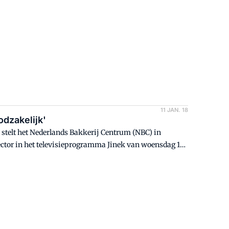
ddelenproducenten proberen nog te vaak voor een
11 JAN. 18
dzakelijk'
stelt het Nederlands Bakkerij Centrum (NBC) in
ector in het televisieprogramma Jinek van woensdag 10
de consument en dit versterkt het imago van brood.