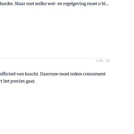
 harder. Maar met welke wet- en regelgeving moet u bij
kort overzicht.
1 JUL. 22
 officieel van kracht. Daarmee moet iedere consument
 het precies gaat.