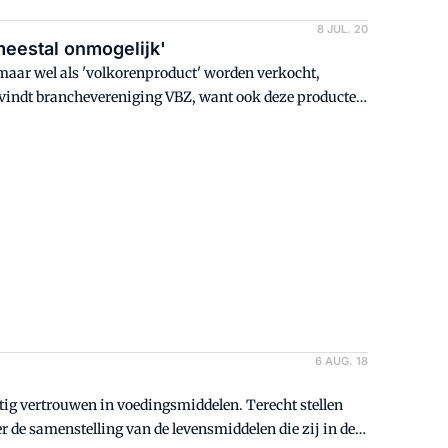
8 JUL. 20
meestal onmogelijk'
maar wel als 'volkorenproduct' worden verkocht,
vindt branchevereniging VBZ, want ook deze producten
aan de inname van vezels en mineralen.
6 AUG. 18
tig vertrouwen in voedingsmiddelen. Terecht stellen
 de samenstelling van de levensmiddelen die zij in de