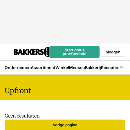
Start gratis
Inloggen
proefperiode
Ondernemen
Assortiment
Winkel
Mensen
Bakkerij
Recepten
Podc
Upfront
Geen resultaten
Vorige pagina