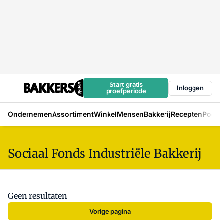
Start gratis
Inloggen
proefperiode
Ondernemen
Assortiment
Winkel
Mensen
Bakkerij
Recepten
Podc
Sociaal Fonds Industriële Bakkerij
Geen resultaten
Vorige pagina