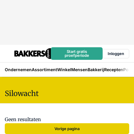
Start gratis
Inloggen
proefperiode
Ondernemen
Assortiment
Winkel
Mensen
Bakkerij
Recepten
Podc
Silowacht
Geen resultaten
Vorige pagina