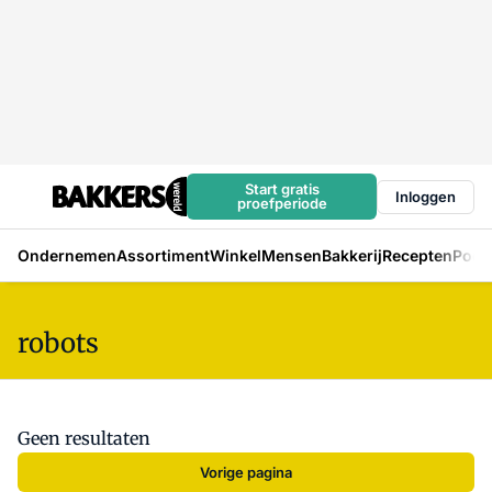
Start gratis
Inloggen
proefperiode
Ondernemen
Assortiment
Winkel
Mensen
Bakkerij
Recepten
Podc
robots
Geen resultaten
Vorige pagina