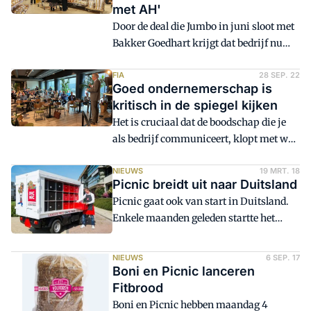
met AH'
Door de deal die Jumbo in juni sloot met
Bakker Goedhart krijgt dat bedrijf nu
bijna 70 procent van de markt in
handen, blijkt uit berekeningen door de
FIA
28 SEP. 22
Goed ondernemerschap is
broodsector die Distrifood inzag.
kritisch in de spiegel kijken
Amarant gaat volgens twee ingewijden
Het is cruciaal dat de boodschap die je
zijn aanbod bij Albert Heijn uitbreiden,
als bedrijf communiceert, klopt met wat
ten koste van Goedhart.
er werkelijk op de werkvloer gebeurt. Is
dat niet het geval, dan vind je geen
NIEUWS
19 MRT. 18
Picnic breidt uit naar Duitsland
nieuwe medewerkers. FIA Kenniscafé
Picnic gaat ook van start in Duitsland.
haakt in op goed ondernemerschap,
Enkele maanden geleden startte het
onder anderen uitgelegd door de HR-
bedrijf in het geheim onder de codenaam
manager van Picnic, de coolste
Sprinter een pilot in de regio Düsseldorf.
supermarkt van Nederland.
NIEUWS
6 SEP. 17
Boni en Picnic lanceren
Fitbrood
Boni en Picnic hebben maandag 4