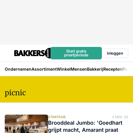
Start gratis
Inloggen
proefperiode
Ondernemen
Assortiment
Winkel
Mensen
Bakkerij
Recepten
Podc
picnic
STRATEGIE
2 NOV. 25
Brooddeal Jumbo: 'Goedhart
grijpt macht, Amarant praat