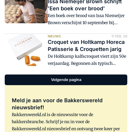
Issa Niemeijer Brown schrijft
wordt er vrijdag 9 oktober toch
'Een boek over brood'
stilgestaan bij één van de populairste
Een boek over brood van Issa Niemeijer
frituursnacks van het land.
Brown verschijnt 10 september bij
uitgeverij Brandt. In dit boek deelt Issa
Niemeijer Brown, van de bekende
NIEUWS
11 FEB. 20
Croquet van Holtkamp Horeca
bakkerij Gebroeders Niemeijer in
Patisserie & Croquetten jarig
Amsterdam, zijn kennis en vertelt hij
De Holtkamp kalfscroquet viert zijn 50e
bevlogen over alles wat met brood te
verjaardag. Begonnen als typisch
maken heeft.
Amsterdams lekkernij, is het product
inmiddels verkrijgbaar in binnen- en
Volgende pagina
buitenland.
Meld je aan voor de Bakkerswereld
nieuwsbrief!
Bakkerswereld.nl is de nieuwssite voor de
bakkersbranche. Schrijf je nu in voor de
Bakkerswereld.nl nieuwsbrief en ontvang twee keer per