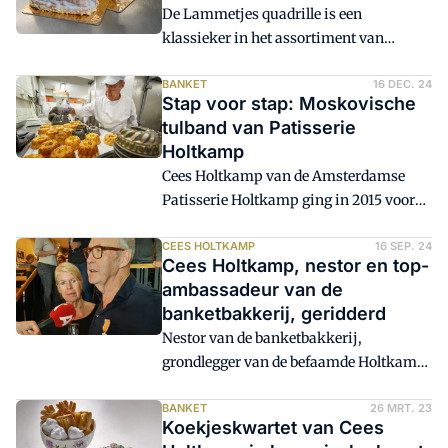
De Lammetjes quadrille is een
klassieker in het assortiment van
Patisserie Holtkamp in Amsterdam. Het
rijkgevulde luxe cakebeslag wordt alleen
BANKET
16 DEC. 24
Stap voor stap: Moskovische
met Pasen gemaakt, klanten komen er
tulband van Patisserie
speciaal voor naar de winkel. Ieder jaar
Holtkamp
gaan er zo'n honderd Lammeren over de
Cees Holtkamp van de Amsterdamse
toonbank.
Patisserie Holtkamp ging in 2015 voor
Bakkerswereld aan de slag met
Moskovisch beslag. Dat mag in de
CEES HOLTKAMP
16 SEP. 24
Cees Holtkamp, nestor en top-
banketbakkerij wel een 'vergeten recept'
ambassadeur van de
worden genoemd. Zo niet bij Holtkamp.
banketbakkerij, geridderd
Daar staat het rond Kerstmis steevast op
Nestor van de banketbakkerij,
de kaart. Remco van Beek stond Cees
grondlegger van de befaamde Holtkamp
Holtkamp bij, omdat voor de verwerking
Croquette, ambassadeur van de
van het beslag zijn twee mensen nodig
patisserie in Nederland. Cees Holtkamp
BANKET
26 MRT. 23
zijn.
Koekjeskwartet van Cees
is het allemaal. Afgelopen weekeinde