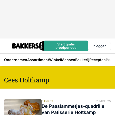
Start gratis
Inloggen
proefperiode
Ondernemen
Assortiment
Winkel
Mensen
Bakkerij
Recepten
Podc
Cees Holtkamp
BANKET
31 MRT. 25
De Paaslammetjes-quadrille
van Patisserie Holtkamp