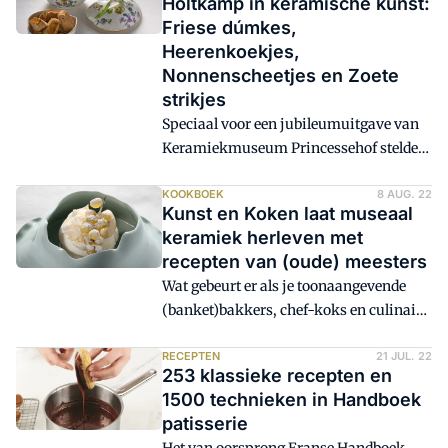
Holtkamp in keramische kunst:
ontving hij, precies 55 jaar na de
Friese dúmkes,
oprichting van Patisserie Holtkamp, een
Heerenkoekjes,
lintje.
Nonnenscheetjes en Zoete
strikjes
Speciaal voor een jubileumuitgave van
Keramiekmuseum Princessehof stelde
patissier Cees Holtkamp een
koekjeskwartet samen. Dat bestaat uit
KOOKBOEK
8 AUG. 22
Kunst en Koken laat museaal
Friese dúmkes, Heerenkoekjes,
keramiek herleven met
Nonnenscheetjes, Zoete strikjes; een
recepten van (oude) meesters
soort 'vergeten groenten' in de bakkerij.
Wat gebeurt er als je toonaangevende
(banket)bakkers, chef-koks en culinair
bevlogen foodies vraagt een gerecht te
bedenken voor museaal serviesgoed?
RECEPTEN
21 JUL. 22
253 klassieke recepten en
Dan ontstaat er een boek: Kunst en
1500 technieken in Handboek
Koken. Een prachtig werk met recepten
patisserie
en verhalen, ter inspiratie van iedere