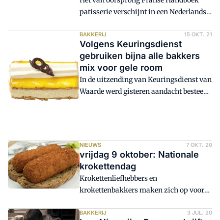
Het van oorsprong Franse Handboek
voedselliefhebber.
patisserie verschijnt in een Nederlandse
vertaling. 'Ik kan het iedereen van harte
aanbevelen! Professionals en
BAKKERIJ
15 OKT. 21
Volgens Keuringsdienst
thuisbakkers', zegt meester-patissier
gebruiken bijna alle bakkers
Cees Holtkamp over de rijk
mix voor gele room
geïllustreerde uitgave.
In de uitzending van Keuringsdienst van
Waarde werd gisteren aandacht besteed
aan banketbakkersroom. Volgens het
programma gebruikt het grootste deel
van de Nederlandse bakkers hiervoor
een kant-en-klare mix. Banketbakker
NIEUWS
7 OKT. 20
Cees Holtkamp reageert geschokt. 'Dan
vrijdag 9 oktober: Nationale
zaag je als vakman de poten onder je
krokettendag
stoel vandaan!'
Krokettenliefhebbers en
krokettenbakkers maken zich op voor
Nationale Krokettendag. Hoewel corona
veel ondernemers hoofdbrekens bezorgt,
BAKKERIJ
3 JUL. 20