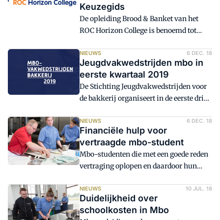
Keuzegids
De opleiding Brood & Banket van het
ROC Horizon College is benoemd tot
topopleidingen door de Keuzegids mbo
2019. In deze gids worden mbo-
NIEUWS
6 DEC. 18
Jeugdvakwedstrijden mbo in
opleidingen met elkaar vergeleken en
eerste kwartaal 2019
wordt een ranglijst samengesteld. De
De Stichting Jeugdvakwedstrijden voor
opleiding Brood & Banket van het
de bakkerij organiseert in de eerste drie
Horizon College staat in deze gids op de
maanden van 2019 regiowedstrijden
eerste plaats en ontvangt het
voor mbo-leerlingen. Leerlingen die een
NIEUWS
6 DEC. 18
kwaliteitszegel Topopleiding.
Financiële hulp voor
opleiding volgen op niveau 2, 3 en 4 en
vertraagde mbo-student
na 1 januari 1996 zijn geboren, kunnen
Mbo-studenten die met een goede reden
aan de wedstrijden meedoen.
vertraging oplopen en daardoor hun
Inschrijven kan tot en met 11 januari
studiefinanciering verliezen, krijgen in
2019.
de toekomst financiële hulp van het
NIEUWS
10 JUL. 18
Duidelijkheid over
ministerie van Onderwijs. Er wordt
schoolkosten in Mbo
volgens het wetsvoorstel jaarlijks 10