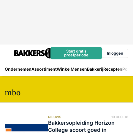
Start gratis
Inloggen
proefperiode
Ondernemen
Assortiment
Winkel
Mensen
Bakkerij
Recepten
Podc
mbo
NIEUWS
19 DEC. 18
Bakkersopleiding Horizon
College scoort goed in