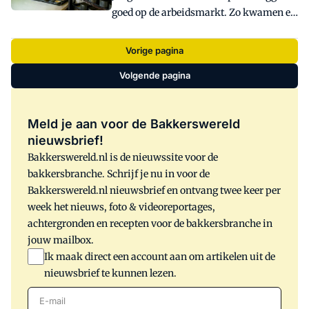
goed op de arbeidsmarkt. Zo kwamen er
van Noord-Holland bekendgemaakt.
van september vorig jaar tot en met
februari 214.000 vacatures bij op mbo-
Vorige pagina
niveau, blijkt uit onderzoek van het
Volgende pagina
UWV en de Stichting Samenwerking
Beroepsonderwijs Bedrijfsleven (SBB).
Meld je aan voor de Bakkerswereld
nieuwsbrief!
Bakkerswereld.nl is de nieuwssite voor de
bakkersbranche. Schrijf je nu in voor de
Bakkerswereld.nl nieuwsbrief en ontvang twee keer per
week het nieuws, foto & videoreportages,
achtergronden en recepten voor de bakkersbranche in
jouw mailbox.
Ik maak direct een account aan om artikelen uit de
nieuwsbrief te kunnen lezen.
E-mail