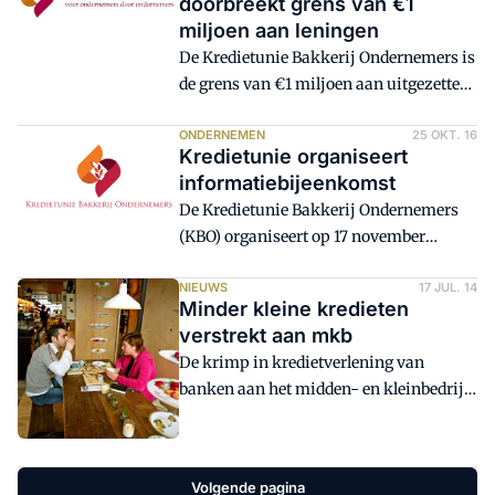
doorbreekt grens van €1
te blijven voor de Kredietunie Bakkerij
miljoen aan leningen
Ondernemers (KBO).
De Kredietunie Bakkerij Ondernemers is
de grens van €1 miljoen aan uitgezette
leningen gepasseerd. Het ijkpunt is
gehaald met de kredietverstrekking aan
ONDERNEMEN
25 OKT. 16
Kredietunie organiseert
een starter en zijn vrouw, die een
informatiebijeenkomst
bakkerij in Midden-Nederland hebben
De Kredietunie Bakkerij Ondernemers
overgenomen.
(KBO) organiseert op 17 november
aanstaande een informatiebijeenkomst
in Kameryck in Kamerik. Sinds dit
NIEUWS
17 JUL. 14
Minder kleine kredieten
voorjaar mag de KBO haar bancaire
verstrekt aan mkb
functie uitoefenen. Wat de
De krimp in kredietverlening van
mogelijkheden voor kredietverstrekkers
banken aan het midden- en kleinbedrijf
en -aanvragers zijn, wordt uitgebreid
(mkb) heeft zich eind vorig jaar vooral
toegelicht tijdens de bijeenkomst.
voorgedaan bij kleinere leningen tot
250.000 euro. Dat meldt De
Volgende pagina
Nederlandsche Bank (DNB) op basis van