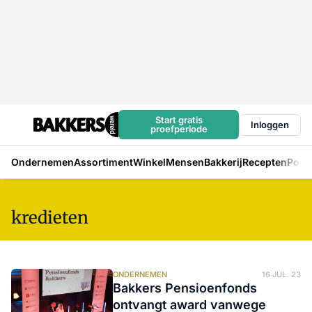
Start gratis
Inloggen
proefperiode
Ondernemen
Assortiment
Winkel
Mensen
Bakkerij
Recepten
Podc
kredieten
ONDERNEMEN
16 JUL. 23
Bakkers Pensioenfonds
ontvangt award vanwege